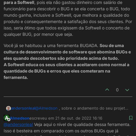
para a Softwell
, pois ela não gastou dinheiro com salário de
funcionário para descobrir o BUG e se ela concerta o BUG, todo
mundo ganha, inclusive a Softwell, que melhora a qualidade do
produto e consequentemente a satisfação dos seus clientes. Por
isso, seria ótimo que todos exigissem da Softwell o concerto de
qualquer BUG, por menor que seja.
Você já se habituou a uma ferramenta BUGADA.
Sou de uma
cultura de desenvolvimento de software que abomina BUGs e
eles quando descobertos são prioridade acima de tudo.
A Softwell educa os seus clientes a aceitarem como normal a
quantidade de BUGs e erros que eles cometeram na
ferramenta.
0
@
Almedson
, sobre o andamento do seu projeto
andersonleal
não tenho qualquer preocupação, pode
A
Almedson
escreveu em
21 de out. de 2022 16:16
acreditar.. só constatei o fato da sua perda de
Sem mais.
última edição por
Offline
@
andersonleal
Veja aqui o nível de qualidade dessa ferramenta.
tempo spammando esses tópicos.. Sobre a
Isso é besteira em comparado com os outros BUGs que já
conferência, dispenso!