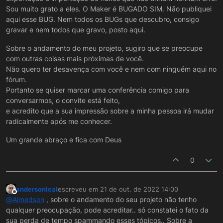
Sou muito grato a eles. O Maker é BUGADO SIM. Não publiquei
aqui esse BUG. Nem todos os BUGs que descubro, consigo
gravar e nem todos que gravo, posto aqui.
Sobre o andamento do meu projeto, sugiro que se preocupe
com outras coisas mais próximas de você.
Não quero ter desavença com você e nem com ninguém aqui no
fórum.
Portanto se quiser marcar uma conferência comigo para
conversarmos, o convite está feito,
e acredito que a sua impressão sobre a minha pessoa irá mudar
radicalmente após me conhecer.
Um grande abraço e fica com Deus
0
andersonleal
escreveu em
21 de out. de 2022 14:00
última edição por
Offline
@
Almedson
, sobre o andamento do seu projeto não tenho
qualquer preocupação, pode acreditar.. só constatei o fato da
sua perda de tempo spammando esses tópicos.. Sobre a