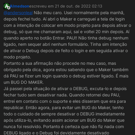
realmente não pode fazer que ocorre isso..
A
Almedson
escreveu em
21 de out. de 2022 02:13
Poderia ser algo mais amigável? Poderia!
última edição por
Offline
@
andersonleal
Não meu caro. Usei normalmente pela manhã,
Mas quem já tem o MÍNIMO de experiencia com a
depois fechei tudo. Aí abri o Maker e carreguei a tela de login
ferramenta não se bate com isso..
com a intenção de colocar em modo projeto para depois ativar o
Vc além de se bater e gastar um ano pra resolver,
ainda gasta mais tempo fazendo vídeo, criticando
debug, só que me chamaram aqui, saí e voltei 20 min depois. Aí
e spamando tópico no fórum, sem contar que
quando aperto no botão Entrar. PAU!! Não tinha debug nenhum
está atrasando seu próprio projeto...
ligado, nem sequer abri nenhum formulário. Tinha sim intenção
de ativar o Debug depois de feito o login e em seguida ativar o
modo projeto.
Portanto a sua afirmação não procede no meu caso, mas
obrigado pela dica, agora estou sabendo que o Maker também
dá PAU se fizer um login quando o debug estiver ligado. É mais
um BUG DO MAKER.
Já passei pela situação de ativar o DEBUG, excuta-lo e depois
fechar tudo sem desativar nada. Quando retornei deu PAU,
entrei em contato com o suporte e eles disseram que era para
republicar. Então agora, para evitar um BUG do Maker, tenho
todo o cuidado de sempre desativar o DEBUG imediatamente
após utiliza-lo, evitando assim acionar um BUG do Maker que
nunca foi resolvido. Portanto é certeza que não fiz nada com
DEBUG ligado e o Debug foi devidamente desativado