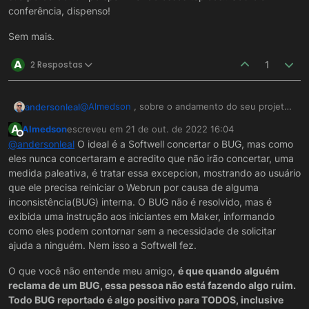
conferência, dispenso!
Sem mais.
A
2 Respostas
1
@
Almedson
, sobre o andamento do seu projeto
andersonleal
não tenho qualquer preocupação, pode
A
Almedson
escreveu em
21 de out. de 2022 16:04
acreditar.. só constatei o fato da sua perda de
Sem mais.
última edição por
Offline
@
andersonleal
O ideal é a Softwell concertar o BUG, mas como
tempo spammando esses tópicos.. Sobre a
eles nunca concertaram e acredito que não irão concertar, uma
conferência, dispenso!
medida paleativa, é tratar essa excepcion, mostrando ao usuário
que ele precisa reiniciar o Webrun por causa de alguma
inconsistência(BUG) interna. O BUG não é resolvido, mas é
exibida uma instrução aos iniciantes em Maker, informando
como eles podem contornar sem a necessidade de solicitar
ajuda a ninguém. Nem isso a Softwell fez.
O que você não entende meu amigo,
é que quando alguém
reclama de um BUG, essa pessoa não está fazendo algo ruim.
Todo BUG reportado é algo positivo para TODOS, inclusive