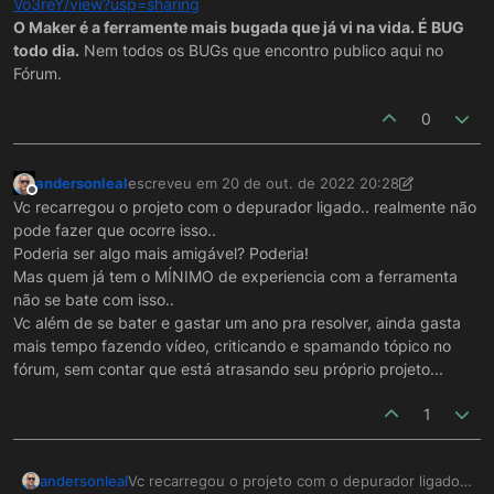
Vo3reY/view?usp=sharing
O Maker é a ferramente mais bugada que já vi na vida. É BUG
todo dia.
Nem todos os BUGs que encontro publico aqui no
Fórum.
0
andersonleal
escreveu em
20 de out. de 2022 20:28
última edição por andersonleal
Offline
Vc recarregou o projeto com o depurador ligado.. realmente não
pode fazer que ocorre isso..
Poderia ser algo mais amigável? Poderia!
Mas quem já tem o MÍNIMO de experiencia com a ferramenta
não se bate com isso..
Vc além de se bater e gastar um ano pra resolver, ainda gasta
mais tempo fazendo vídeo, criticando e spamando tópico no
fórum, sem contar que está atrasando seu próprio projeto...
1
andersonleal
Vc recarregou o projeto com o depurador ligado..