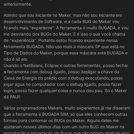
anteriormente.
Admito que sou iniciante no Maker, mas não sou iniciante em
desenvolvimento de Software, e a cada BUG do Maker vou
ficando mais "experiente". A ferramenta é muito BUGADA, e vou
me desviando dos BUGs do Maker. E é isso o que você chama
de "experiência". Portanto estou ficando experiente nessa
ferramenta BUGADA. Não uso mais a máscara SP que está no
Tipo de Dados do Maker, porque essa máscara está BUGADA e
não é só ela.
Usando o NetBeans, Eclipse e outras ferramentas, posso fechar
a ferramenta com debug ligado, posso desligar a chave da
Caixa de Energia do prédio com o debug executando, posso
jogar água no computador com o debug ligado, posso fazer
login, posso fazer qualquer coisa e nunca deu pau. Só o Maker
dá PAU!!
Vários programadores Makers, muito experientes já me disseram
que a ferramenta é BUGADA SIM, só que eles conhecem outras
formas para contornar os BUGs do Maker. Alguns deles me
ajudaram nesses últimos dias com um outro BUG do Maker na
exportação e importação de fluxos que não tinham nenhum erro.