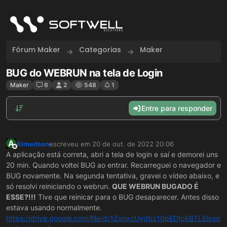
Skip to content
Fórum Maker
Categorias
Maker
BUG do WEBRUN na tela de Login
Maker
6
2
548
1
Entre para responder
A
Almedson
escreveu em
20 de out. de 2022 20:06
última edição por
Offline
A aplicação está correta, abri a tela de login e saí e demorei uns
20 min. Quando voltei BUG ao entrar. Recarreguei o navegador e
BUG novamente. Na segunda tentativa, gravei o vídeo abaixo, e
só resolvi reiniciando o webrun.
QUE WEBRUN BUGADO É
ESSE?!!!
Tive que reinicar para o BUG desaparecer. Antes disso
estava usando normalmente.
https://drive.google.com/file/d/1ZonxcUydbz10pEDtckBTLElxoq