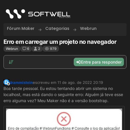
Skip to content
Fórum Maker
Categorias
Webrun
Erro em carregar um projeto no navegador
Webrun
6
2
979
Entre para responder
D
drammistein
escreveu em
11 de ago. de 2022 20:19
última edição por
Offline
Boa tarde pessoal. Eu estou tentando abrir um sistema no
localhost, mas está dando o seguinte erro: Alguém já teve esse
erro alguma vez? Meu Maker não é a versão bootstrap.