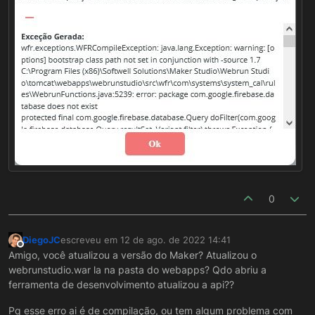
0
DiegoJC
escreveu em
12 de ago. de 2022 14:41
última edição por
Offline
Amigo, você atualizou a versão do Maker? Atualizou o
webrunstudio.war la na pasta do webapps? Qdo abriu a
ferramenta de desenvolvimento atualizou a api??
Pq esse erro ai é de compilação, ou tem algum problema com