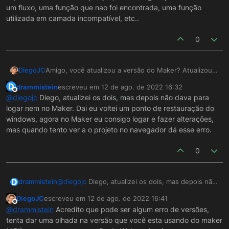
um fluxo, uma função que nao foi encontrada, uma função
utilizada em camada incompatível, etc..
0
Amigo, você atualizou a versão do Maker? Atualizou o
DiegoJC
webrunstudio.war la na pasta do webapps? Qdo abriu
D
drammistein
escreveu em
12 de ago. de 2022 16:32
a ferramenta de desenvolvimento atualizou a api??
Pq esse erro ai é de compilação, ou tem algum
última edição por
Offline
@
diegojc
Diego, atualizei os dois, mas depois não dava para
problema com um fluxo, uma função que nao foi
logar nem no Maker. Dai eu voltei um ponto de restauração do
encontrada, uma função utilizada em camada
windows, agora no Maker eu consigo logar e fazer alterações,
incompatível, etc..
mas quando tento ver a o projeto no navegador dá esse erro.
0
D
drammistein
@
diegojc
Diego, atualizei os dois, mas depois não
dava para logar nem no Maker. Dai eu voltei um
DiegoJC
escreveu em
12 de ago. de 2022 16:41
ponto de restauração do windows, agora no
última edição por
Offline
@
drammistein
Acredito que pode ser algum erro de versões,
Maker eu consigo logar e fazer alterações, mas
tenta dar uma olhada na versão que você esta usando do maker
quando tento ver a o projeto no navegador dá