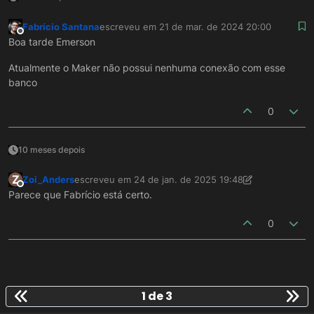
Fabrício Santana
escreveu em
21 de mar. de 2024 20:00
última edição por
Offline
Boa tarde Emerson
Atualmente o Maker não possui nenhuma conexão com esse
banco
0
10 meses depois
Z
Zoi_Anders
escreveu em
24 de jan. de 2025 19:48
última edição por Zoi_Anders
Offline
Parece que Fabrício está certo.
0
1 de 3