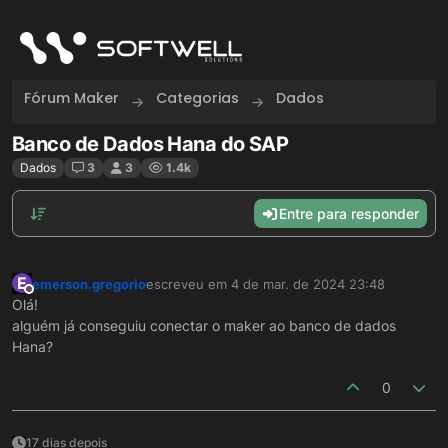
Skip to content
Fórum Maker
Categorias
Dados
Banco de Dados Hana do SAP
Dados
3
3
1.4k
Entre para responder
E
emerson.gregorio
escreveu em
4 de mar. de 2024 23:48
última edição por
Offline
Olá!
alguém já conseguiu conectar o maker ao banco de dados
Hana?
0
17 dias depois