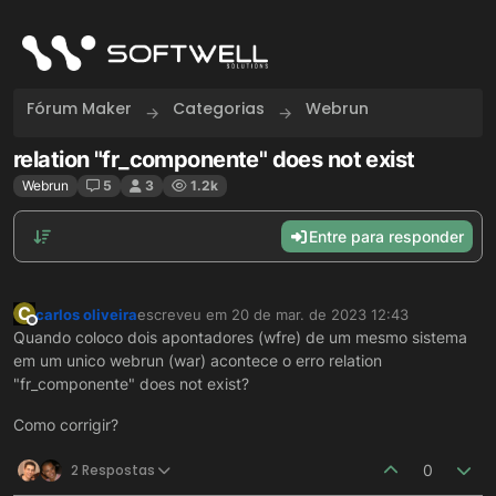
Skip to content
Fórum Maker
Categorias
Webrun
relation "fr_componente" does not exist
Webrun
5
3
1.2k
Entre para responder
C
carlos oliveira
escreveu em
20 de mar. de 2023 12:43
última edição por
Offline
Quando coloco dois apontadores (wfre) de um mesmo sistema
em um unico webrun (war) acontece o erro relation
"fr_componente" does not exist?
Como corrigir?
2 Respostas
0