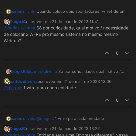
C
Quando coloco dois apontadores (wfre) de um
carlos oliveira
mesmo sistema em um unico webrun (war)
DiegoJC
escreveu em
21 de mar. de 2023 11:41
acontece o erro relation "fr_componente" does
Como corrigir?
última edição por
Offline
@
carlos-oliveira
Só por curiosidade, qual motivo / necessidade
not exist?
de colocar 2 WFRE pro mesmo sistema no mesmo mesmo
Webrun?
0
DiegoJC
@
carlos-oliveira
Só por curiosidade, qual motivo /
necessidade de colocar 2 WFRE pro mesmo sistema
C
carlos oliveira
escreveu em
21 de mar. de 2023 13:06
no mesmo mesmo Webrun?
última edição por
Offline
@
diegojc
1 wfre para cada entidade
0
C
carlos oliveira
@
diegojc
1 wfre para cada entidade
DiegoJC
escreveu em
21 de mar. de 2023 13:27
última edição por
Offline
@
carlos-oliveira
Entidade seria uma Empresa diferente? Nesse