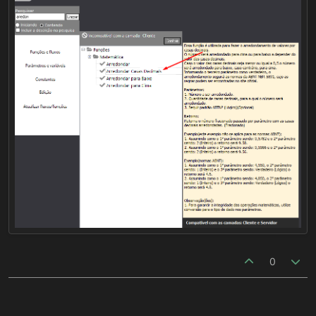
Após ativar esse parâmetro, basta você reiniciar o
Webrun e carregar novamente o sistema, assim
você terá o resultado que precisa.
Curiosamente eu realizei essa mesma operação
utilizando JavaScript diretamente no browser e o
resultado é o mesmo que você teve rs.
0