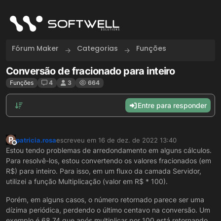
Skip to content
Fórum Maker
Categorias
Funções
Conversão de fracionado para inteiro
Funções
4
3
664
Entre para responder
P
patricia.rosa
escreveu em
16 de dez. de 2022 13:40
última edição por
Offline
Estou tendo problemas de arredondamento em alguns cálculos.
Para resolvê-los, estou convertendo os valores fracionados (em
R$) para inteiro. Para isso, em um fluxo da camada Servidor,
utilizei a função Multiplicação (valor em R$ * 100).
Porém, em alguns casos, o número retornado parece ser uma
dízima periódica, perdendo o último centavo na conversão. Um
exemplo é 68,74 que após multiplicar por 100 está retornando