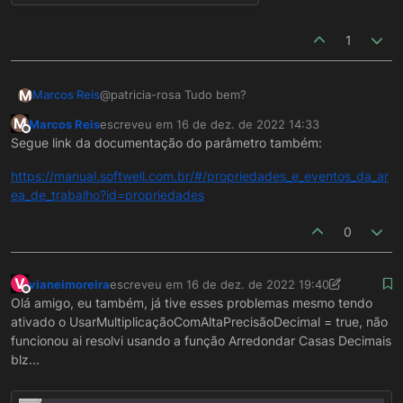
1
M
@patricia-rosa Tudo bem?
Marcos Reis
M
Marcos Reis
escreveu em
16 de dez. de 2022 14:33
Para você realizar cálculos com uma melhor
última edição por
Offline
Segue link da documentação do parâmetro também:
precisão na camada servidor, existe um parâmetro
que você pode adicionar ao seu projeto que é
https://manual.softwell.com.br/#/propriedades_e_eventos_da_ar
UsarMultiplicaçãoComAltaPrecisãoDecimal
ea_de_trabalho?id=propriedades
com o valor
true
, abaixo o exemplo de utilização:
0
V
vianeimoreira
escreveu em
16 de dez. de 2022 19:40
última edição por vianeimoreira
Offline
Olá amigo, eu também, já tive esses problemas mesmo tendo
ativado o UsarMultiplicaçãoComAltaPrecisãoDecimal = true, não
funcionou ai resolvi usando a função Arredondar Casas Decimais
blz...