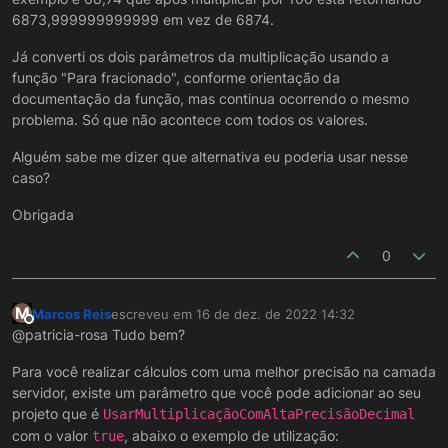
6873,999999999999 em vez de 6874.
Já converti os dois parâmetros da multiplicação usando a
função "Para fracionado", conforme orientação da
documentação da função, mas continua ocorrendo o mesmo
problema. Só que não acontece com todos os valores.
Alguém sabe me dizer que alternativa eu poderia usar nesse
caso?
Obrigada
0
M
Marcos Reis
escreveu em
16 de dez. de 2022 14:32
última edição por
Offline
@patricia-rosa Tudo bem?
Para você realizar cálculos com uma melhor precisão na camada
servidor, existe um parâmetro que você pode adicionar ao seu
projeto que é
UsarMultiplicaçãoComAltaPrecisãoDecimal
com o valor
, abaixo o exemplo de utilização:
true