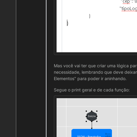
"cep": "87020100",
"tipoLogradouro": "Rua",
"logradouro": "Barao do r
"tipoBairro": "Centro",
"codigoCidade": "411520
"complemento": "sala 01"
"estado": "PR",
"numero": "1001",
"bairro": "Centro"
}
Mas você vai ter que criar uma lógica pa
necessidade, lembrando que deve deixar
Elementos" para poder ir aninhando.
Segue o print geral e de cada função: