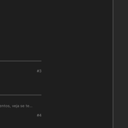
#3
entos, veja se te
#4