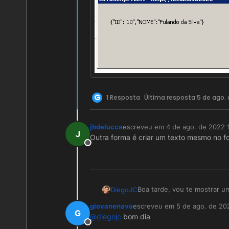
G
1 Resposta
Última resposta
5 de ago. 
jhdelucca
escreveu em
4 de ago. de 2022 
última edição por
J
Outra forma é criar um texto mesmo no for
Offline
Boa tarde, vou te mostrar um
DiegoJC
ajuda.
giovanenava
escreveu em
5 de ago. de 20
última edição por
G
@
diegojc
bom dia
Offline