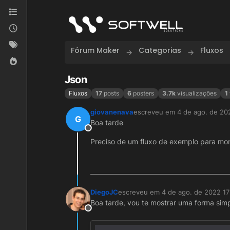
Skip to content
Fórum Maker
Categorias
Fluxos
Json
Fluxos
17
posts
6
posters
3.7k
visualizações
1
giovanenava
escreveu em
4 de ago. de 20
última edição por
G
Boa tarde
Offline
Preciso de um fluxo de exemplo para m
DiegoJC
escreveu em
4 de ago. de 2022 17
última edição por
Boa tarde, vou te mostrar uma forma simp
Offline