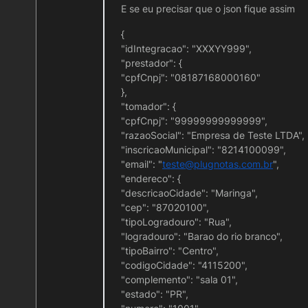
E se eu precisar que o json fique assim
{
"idIntegracao": "XXXYY999",
"prestador": {
"cpfCnpj": "08187168000160"
},
"tomador": {
"cpfCnpj": "99999999999999",
"razaoSocial": "Empresa de Teste LTDA",
"inscricaoMunicipal": "8214100099",
"email": "
teste@plugnotas.com.br
",
"endereco": {
"descricaoCidade": "Maringa",
"cep": "87020100",
"tipoLogradouro": "Rua",
Resultado em um alerta:
"logradouro": "Barao do rio branco",
"tipoBairro": "Centro",
"codigoCidade": "4115200",
"complemento": "sala 01",
"estado": "PR",