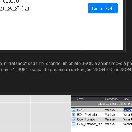
io branco",
0",
,
ra ir "tratando" cada nó, criando um objeto JSON e aninhando-o à par
 como "TRUE" o segundo parametro da Função "JSON - Criar JSON à