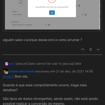
alguém sabe o porque desse erro e como arrumar ?
0
S
java.util.Date cannot be cast to java.sql.Date
solu7
Janpier dos Santos
escreveu em
21 de dez. de 2021 14:58
última edição por
Offline
@
solu7
Bom dia.
Quando é que esse comportamento ocorre, traga mais
detalhes?
São tipos de dados divergentes, sendo assim, não está sendo
possível realizar a conversão do mesmo.