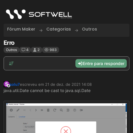
Skip to content
Fórum Maker
Categorias
Outros
Erro
Outros
4
2
983
Entre para responder
S
solu7
escreveu em
21 de dez. de 2021 14:08
última edição por
Offline
java.util.Date cannot be cast to java.sql.Date