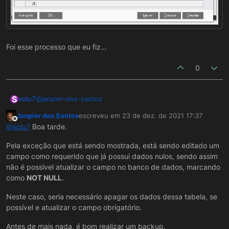
Foi esse processo que eu fiz...
0
S
@
janpier-dos-santos
solu7
Janpier dos Santos
escreveu em
23 de dez. de 2021 17:37
última edição por
Offline
@
solu7
Boa tarde.
Pela exceção que está sendo mostrada, está sendo editado um
campo como requerido que já possui dados nulos, sendo assim
não é possível atualizar o campo no banco de dados, marcando
como
NOT NULL
.
Neste caso, seria necessário apagar os dados dessa tabela, se
possível e atualizar o campo obrigatório.
Antes de mais nada, é bom realizar um backup.