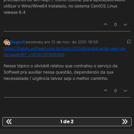
utilizar o Wine/Wine64 instalado, no sistema CentOS Linux
release 8.4.
0
DiegoJC
escreveu em
12 de nov. de 2021 19:55
última edição por
Offline
https://forum.softwell.com.br/topic/31045/publicação-war-na-
locaweb/6?_=1636737929306
Nesse tópico o silviobill relatou que contratou o serviço da
Softwell pra auxiliar nessa questão, dependendo da sua
necessidade / urgência talvez seja o melhor caminho.
0
1 de 2