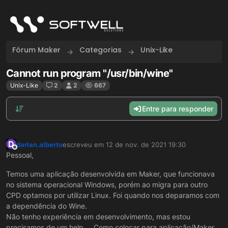
Skip to content
Fórum Maker
Categorias
Unix-Like
Cannot run program "/usr/bin/wine"
Unix-Like
2
2
667
Entre para responder
D
darlan.alberto
escreveu em
12 de nov. de 2021 19:30
última edição por
Offline
Pessoal,
Temos uma aplicação desenvolvida em Maker, que funcionava
no sistema operacional Windows, porém ao migra para outro
CPD optamos por utilizar Linux. Foi quando nos deparamos com
a dependência do Wine.
Não tenho experiência em desenvolvimento, mas estou
precisamos de um help.... Como colocar para aplicação/Maker