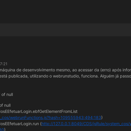
7:21
 máquina de desenvolvimento mesmo, ao acessar da (erro) após infor
stá publicada, utilizando o webrunstudio, funciona. Alguém já passo
of null
f null
dosEEfetuarLogin.ebfGetElementFromList
em_cos/webrunFunctions.js?hash=109555943:494:183
)
osEEfetuarLogin.run (
http://127.0.0.1:8049/CDS/jsRule/system_cos/
80
)