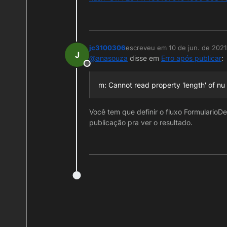
jc3100306
escreveu em
10 de jun. de 2021
última edição por
J
@
anasouza
disse em
Erro após publicar
:
Offline
m: Cannot read property 'length' of nu
Você tem que definir o fluxo Formulario
publicação pra ver o resultado.