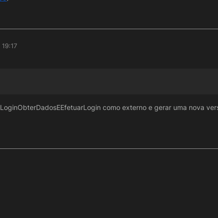
 19:17
DeLoginObterDadosEEfetuarLogin como externo e gerar uma nova ver