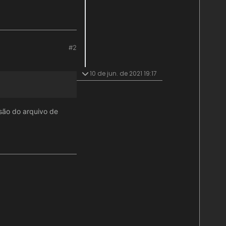
#2
10 de jun. de 2021 19:17
são do arquivo de