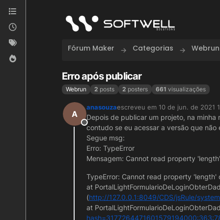
Skip to content
Fórum Maker
Categorias
Webrun
Erro após publicar
Webrun
2
posts
2
posters
661
visualizações
anasouza
escreveu em
10 de jun. de 2021 1
última edição por
A
Depois de publicar um projeto, na minha
Offline
contudo se eu acessar a versão que não e
Segue msg:
Erro: TypeError
Mensagem: Cannot read property 'length' 
TypeError: Cannot read property 'length' o
at PortalLightFormularioDeLoginObterDa
(
http://127.0.0.1:8049/CDS/jsRule/syst
at PortalLightFormularioDeLoginObterDad
hash=3177264471601579194000:363:7