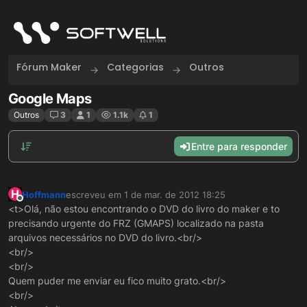
Skip to content
Fórum Maker
Categorias
Outros
Google Maps
Outros
3
1
1.1k
1
Entre para responder
H
Hoffmann
escreveu em
1 de mar. de 2012 18:25
última edição por
Offline
<t>Olá, não estou encontrando o DVD do livro do maker e to
precisando urgente do FRZ (GMAPS) localizado na pasta
arquivos necessários no DVD do livro.<br/>
<br/>
<br/>
Quem puder me enviar eu fico muito grato.<br/>
<br/>