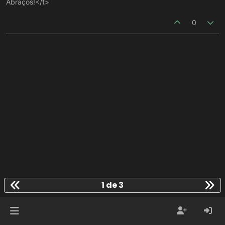
Abraços!</t>
0
1 de 3