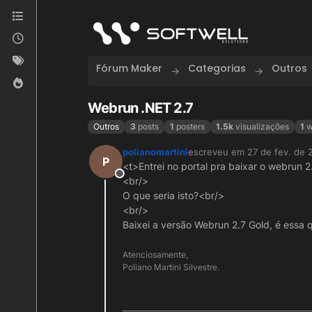
Skip to content
Fórum Maker
Categorias
Outros
Webrun .NET 2.7
Outros
3
posts
1
posters
1.5k
visualizações
1
w
polianomartini
escreveu em
27 de fev. de 
última edição por
P
<t>Entrei no portal pra baixar o webrun 
Offline
<br/>
O que seria isto?<br/>
<br/>
Baixei a versão Webrun 2.7 Gold, é essa 
Atenciosamente,
Poliano Martini Silvestre.