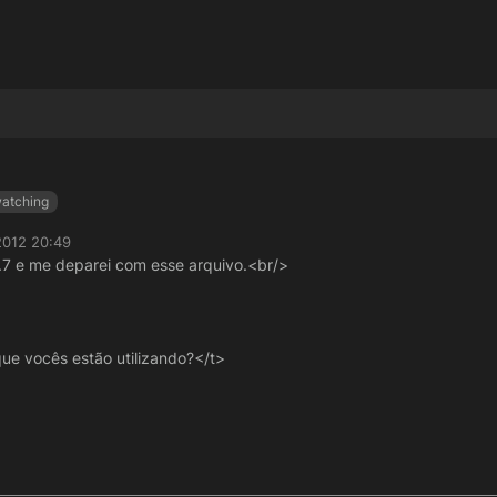
atching
2012 20:49
2.7 e me deparei com esse arquivo.<br/>
que vocês estão utilizando?</t>