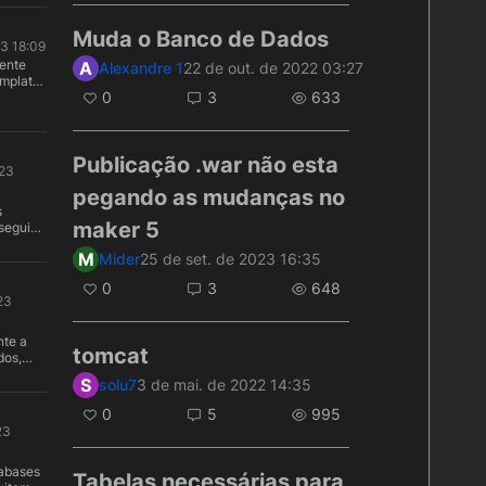
alizar e
ões
Muda o Banco de Dados
23 18:09
as
ente
A
Alexandre 1
22 de out. de 2022 03:27
emplate
. Caso
0
3
633
iáveis
ade de
ivos
l
ões
Publicação .war não esta
023
ão e
pegando as mudanças no
dade de
s
código
maker 5
 seguido
Webapp.
estar
M
Mider
25 de set. de 2023 16:35
uver a
0
3
648
o .war,
23
ado
nte a
dor.
tomcat
dos,
ocê
las na
ivos
S
solu7
3 de mai. de 2022 14:35
ue
a
Removi
pps no
0
5
995
ais e
car e
23
 excluir
ocesso,
 foi só
ipts de
njetar
Tabelas necessárias para