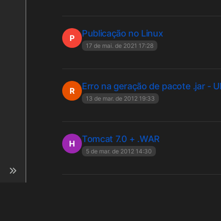
Publicação no Linux
P
17 de mai. de 2021 17:28
Erro na geração de pacote .jar - 
R
13 de mar. de 2012 19:33
Tomcat 7.0 + .WAR
H
5 de mar. de 2012 14:30
De WAR para JAR
M
17 de dez. de 2011 12:53