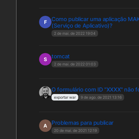
Como publicar uma aplicação M
F
(Serviço de Aplicativo)?
2 de mai. de 2022 19:04
tomcat
S
2 de mai. de 2022 01:03
O formulário com ID "XXXX" não f
exportar war
9 de ago. de 2021 13:16
Problemas para publicar
A
20 de mai. de 2021 12:19