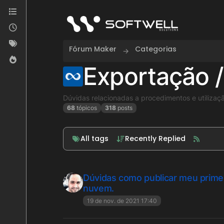
Skip to content
Fórum Maker
Categorias
Exportação /
Dúvidas relacionadas a procedimentos e utiliza
68
tópicos
318
posts
All tags
Recently Replied
Dúvidas como publicar meu primei
nuvem.
19 de nov. de 2021 17:40