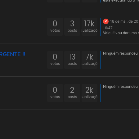
está executando o 
tem permissão ou é 
mesmo usuário loga
máquina. Uma vez
aconteceu também d
0
3
17k
P
18 de mai. de 20
que apagar esse arq
16:47
\META-INF\war-trac
votos
posts
visualizações
Valeu!! vou dar uma 
URGENTE !!
Ninguém respondeu
0
13
7k
votos
posts
visualizações
Ninguém respondeu
0
2
2k
votos
posts
visualizações
Ninguém respondeu
0
5
4k
votos
posts
visualizações