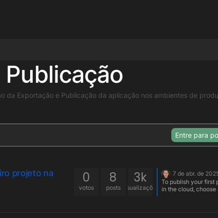
 Publicação
ção da Exportação e Publicação da aplicação nos ambientes de prod
Entre para po
ro projeto na
0
8
3k
7 de abr. de 202
To publish your first 
votos
posts
visualizações
in the cloud, choose
provider like AWS, G
Cloud, or Azure. Upl
your project files usi