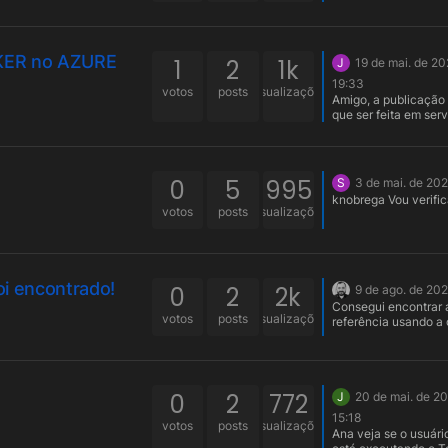
AKER no AZURE
1
2
1k
J
19 de mai. de 20
19:33
votos
posts
visualizações
Amigo, a publicação
que ser feita em ser
de aplicação que se
homologados. Link 
servidores homologa
https://manual.softw
0
5
995
S
3 de mai. de 20
br/#/versoes_homol
knobrega Vou verific
id=versões-homolo
votos
posts
visualizações
Espero ter te ajudado
oi encontrado!
0
2
2k
9 de ago. de 202
Consegui encontrar 
votos
posts
visualizações
referência usando a
de "scanner de
dependências"...
0
2
772
J
20 de mai. de 2
15:18
votos
posts
visualizações
Ana veja se o usuári