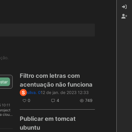
ução.
Filtro com letras com
star
acentuação não funciona
S
silva. 0
12 de jan. de 2023 12:33
0
4
749
5 10:11
project
 a cloud
Publicar em tomcat
oogle
oad
ubuntu
ng their