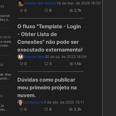
latforms
Janpier dos Santos
18 de mar. de 2024 18:50
e Cloud
024
nfigure
0
8
2.7k
ting
r
ossível
line.
ções de
le
 sem
O fluxo "Template - Login
e a
sp do
- Obter Lista de
o
24 09:16
vos de
Conexões" não pode ser
a nesta
do um
ercebi-
do como
executado externamente!
har
, o que
t, as
M
Marcos Reis
20 de jul. de 2023 18:09
a. Foi
onexão
 um
0
5
1.5k
o
024
uivos
. De
XML,
onsegui
de. Mas
ml, que
cando
Dúvidas como publicar
conexão
iente
ro
meu primeiro projeto na
ino
rquivos
uerem
dos no
nuvem.
23
ito
ntro do
asta
ameliaharris
7 de abr. de 2025 10:11
o no
 Ja
0
8
3.2k
ado
alizar