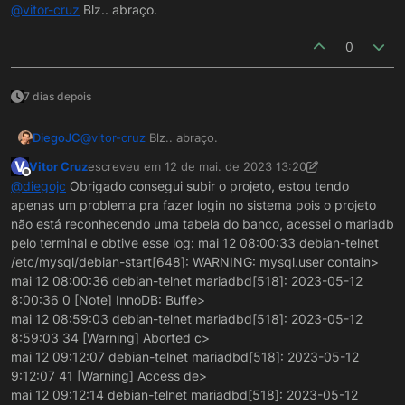
Offline
@
vitor-cruz
Blz.. abraço.
m to
0
Opa Diego, obrigado pela ajuda, vou testar e
informo aqui se tive sucesso.
7 dias depois
DiegoJC
@
vitor-cruz
Blz.. abraço.
V
Vitor Cruz
escreveu em
12 de mai. de 2023 13:20
última edição por Vitor Cruz
5 de dez. de 2023 10:25
Offline
@
diegojc
Obrigado consegui subir o projeto, estou tendo
apenas um problema pra fazer login no sistema pois o projeto
não está reconhecendo uma tabela do banco, acessei o mariadb
pelo terminal e obtive esse log: mai 12 08:00:33 debian-telnet
/etc/mysql/debian-start[648]: WARNING: mysql.user contain>
mai 12 08:00:36 debian-telnet mariadbd[518]: 2023-05-12
8:00:36 0 [Note] InnoDB: Buffe>
mai 12 08:59:03 debian-telnet mariadbd[518]: 2023-05-12
8:59:03 34 [Warning] Aborted c>
mai 12 09:12:07 debian-telnet mariadbd[518]: 2023-05-12
9:12:07 41 [Warning] Access de>
mai 12 09:12:14 debian-telnet mariadbd[518]: 2023-05-12