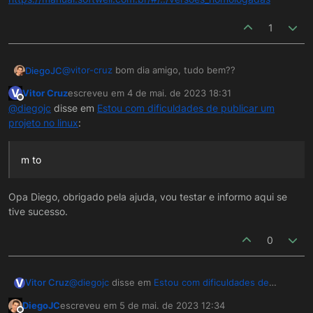
Application at context path [/TRP] could not be
started
1
FAIL - Encountered exception
[org.apache.catalina.LifecycleException: Failed to
start component
@
vitor-cruz
bom dia amigo, tudo bem??
DiegoJC
[StandardEngine[Catalina].StandardHost[localhost].
V
StandardContext[/TRP]]]
Vitor Cruz
escreveu em
4 de mai. de 2023 18:31
Eu não testei esse JDK 17 com tomcat 9, mas
última edição por
Offline
@
diegojc
disse em
Estou com dificuldades de publicar um
segundo o manual, a versão homologada seria a JDK8
projeto no linux
:
(1.8)
https://manual.softwell.com.br/#/../versoes_homologa
das
m to
Opa Diego, obrigado pela ajuda, vou testar e informo aqui se
tive sucesso.
0
V
@
diegojc
disse em
Estou com dificuldades de
Vitor Cruz
publicar um projeto no linux
:
DiegoJC
escreveu em
5 de mai. de 2023 12:34
última edição por