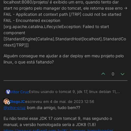
localhost:8080/projeto/ é exibido um erro, quando tento dar
start no projeto pelo manager do tomcat, ele retorna esse erro ->
FAIL - Application at context path [/TRP] could not be started
FAIL - Encountered exception
[org.apache.catalina.LifecycleException: Failed to start
component
[StandardEngine[Catalina].StandardHost[localhost].StandardCo
ntext[/TRP]]]
Alguém consegue me ajudar a dar deploy em meu projeto pelo
linux, o que está faltando?
0
V
Estou usando o tomcat 9, jdk 17, linux debian 11,
Vitor Cruz
coloquei o arquivo .war dentro de
DiegoJC
escreveu em
4 de mai. de 2023 12:56
/opt/tomcat/webapps, nisso a pasta do projeto foi
Alguém consegue me ajudar a dar deploy em meu
última edição por
Offline
@
vitor-cruz
bom dia amigo, tudo bem??
gerada automaticamente com todas classes e
projeto pelo linux, o que está faltando?
dependências, pelo navegador quando tento
Eu não testei esse JDK 17 com tomcat 9, mas segundo o
acessar o projeto, localhost:8080/projeto/ é exibido
manual, a versão homologada seria a JDK8 (1.8)
um erro, quando tento dar start no projeto pelo
https://manual.softwell.com.br/#/../versoes_homologadas
manager do tomcat, ele retorna esse erro -> FAIL -