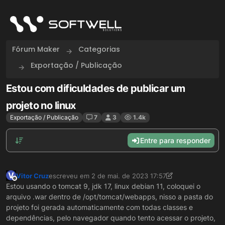
Skip to content
Fórum Maker
Categorias
Exportação / Publicação
Estou com dificuldades de publicar um
projeto no linux
Exportação / Publicação
7
3
1.4k
Entre para responder
V
Vitor Cruz
escreveu em
2 de mai. de 2023 17:57
última edição por Vitor Cruz
5 de fev. de 2023 14:58
Offline
Estou usando o tomcat 9, jdk 17, linux debian 11, coloquei o
arquivo .war dentro de /opt/tomcat/webapps, nisso a pasta do
projeto foi gerada automaticamente com todas classes e
dependências, pelo navegador quando tento acessar o projeto,