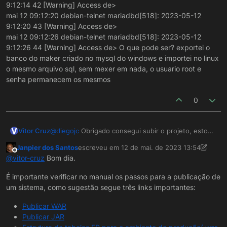
9:12:14 42 [Warning] Access de>
mai 12 09:12:20 debian-telnet mariadbd[518]: 2023-05-12
9:12:20 43 [Warning] Access de>
mai 12 09:12:26 debian-telnet mariadbd[518]: 2023-05-12
9:12:26 44 [Warning] Access de> O que pode ser? exportei o
banco do maker criado no mysql do windows e importei no linux
o mesmo arquivo sql, sem mexer em nada, o usuario root e
senha permanecem os mesmos
0
V
Vitor Cruz
@
diegojc
Obrigado consegui subir o projeto, estou
tendo apenas um problema pra fazer login no
Janpier dos Santos
escreveu em
12 de mai. de 2023 13:54
sistema pois o projeto não está reconhecendo uma
última edição por Janpier dos Santos
Offline
@
vitor-cruz
Bom dia.
tabela do banco, acessei o mariadb pelo terminal e
obtive esse log: mai 12 08:00:33 debian-telnet
É importante verificar no manual os passos para a publicação de
/etc/mysql/debian-start[648]: WARNING: mysql.user
um sistema, como sugestão segue três links importantes:
contain>
mai 12 08:00:36 debian-telnet mariadbd[518]: 2023-
Publicar WAR
05-12 8:00:36 0 [Note] InnoDB: Buffe>
Publicar JAR
mai 12 08:59:03 debian-telnet mariadbd[518]: 2023-
05-12 8:59:03 34 [Warning] Aborted c>