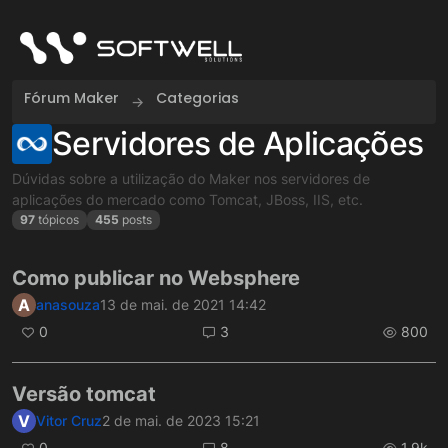
Skip to content
Fórum Maker
Categorias
Servidores de Aplicações
Dúvidas sobre a utilização do Maker nos servidores de
aplicações do mercado como Tomcat, JBoss, IIS, etc.
97
tópicos
455
posts
Como publicar no Websphere
A
anasouza
13 de mai. de 2021 14:42
0
3
800
Versão tomcat
V
Vitor Cruz
2 de mai. de 2023 15:21
0
8
1.9k