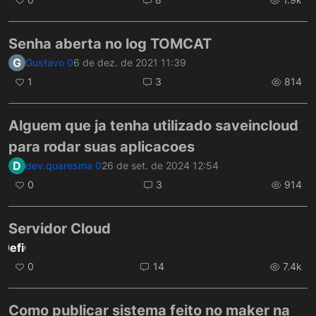
Senha aberta no log TOMCAT
G
Gustavo 0
6 de dez. de 2021 11:39
1
3
814
Alguem que ja tenha utilizado saveincloud
para rodar suas aplicacoes
D
dev.quaresma 0
26 de set. de 2024 12:54
0
3
914
Servidor Cloud
ndefined
0
14
7.4k
Como publicar sistema feito no maker na