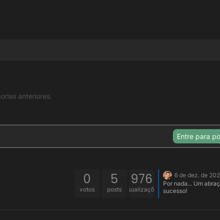
rias anteriores.
Entre para po
0
5
976
6 de dez. de 20
Por nada... Um abraç
votos
posts
visualizações
sucesso!