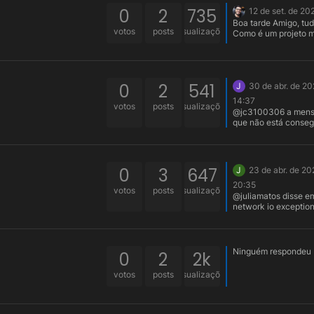
0
2
735
12 de set. de 20
Boa tarde Amigo, tu
votos
posts
visualizações
Como é um projeto m
teste o comportame
depois de reimportar
template novamente,
provável que será
0
2
541
necessário refazer o
J
30 de abr. de 20
templete.
14:37
votos
posts
visualizações
@jc3100306 a mensagem é
que não está conseg
conectar no servidor,
serviço do banco de
está iniciado?
0
3
647
J
23 de abr. de 20
20:35
votos
posts
visualizações
@juliamatos disse e
network io exception:
MSSQL, que me ajud
resolver, pois parece
Webrun se conecta
diferente do Maker 
Ninguém respondeu
0
2
2k
banco. Dá uma olhada se
isso te ajuda:
votos
posts
visualizações
https://suporte.softw
br/Manual/MakerStu
as_e_truques/banco
os/como_configurar