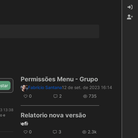
Permissões Menu - Grupo
star
Fabrício Santana
12 de set. de 2023 16:14
0
2
735
23 13:38
Relatorio nova versão
o e
undefined
0
3
2.3k