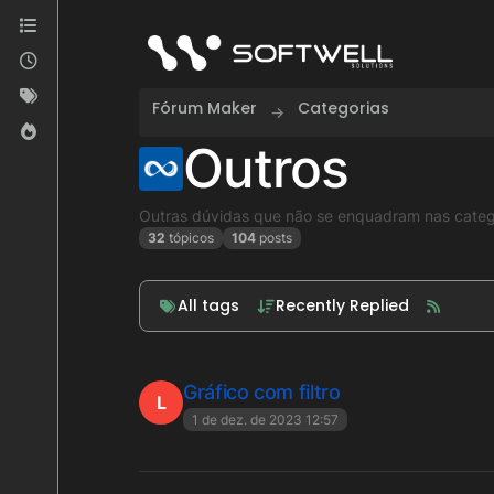
Skip to content
Fórum Maker
Categorias
Outros
Outras dúvidas que não se enquadram nas catego
32
tópicos
104
posts
All tags
Recently Replied
Gráfico com filtro
L
1 de dez. de 2023 12:57