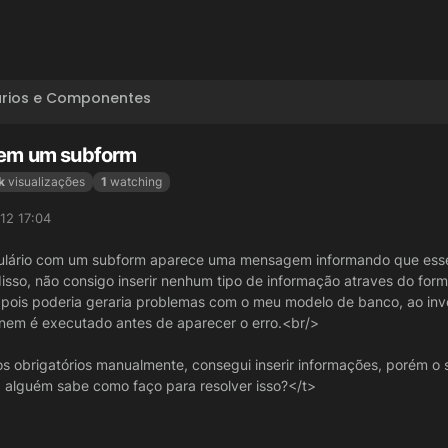
ários e Componentes
s em um subform
k
visualizações
1
watching
12 17:04
mulário com um subform aparece uma mensagem informando que esse 
disso, não consigo inserir nenhum tipo de informação atraves do form
as pois poderia geraria problemas com o meu modelo de banco, ao inve
 nem é executado antes de aparecer o erro.<br/>
pos obrigatórios manualmente, consegui inserir informações, porém o 
, alguém sabe como faço para resolver isso?</t>