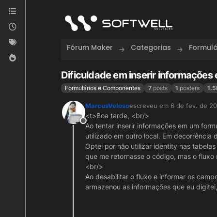
Skip to content
Fórum Maker
Categorias
Formul
Dificuldade em inserir informaçõe
Formulários e Componentes
7
posts
1
posters
1.5
MarcusVeloso
escreveu em
6 de fev. de 20
última edição por
<t>Boa tarde, <br/>
Offline
Ao tentar inserir informações em um for
utilizado em outro local. Em decorrência 
Optei por não utilizar identity nas tabel
que me retornasse o código, mas o fluxo
<br/>
Ao desabilitar o fluxo e informar os cam
armazenou as informações que eu digitei