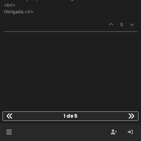
<br/>
Obrigada.</r>
0
1 de 5