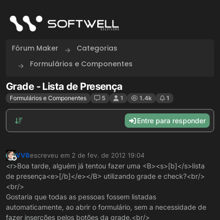
Skip to content
Fórum Maker
Categorias
Formulários e Componentes
Grade - Lista de Presença
Formulários e Componentes
5
1
1.4k
1
Entre para responder
VVB
escreveu em
2 de fev. de 2012 19:04
última edição por
Offline
<r>Boa tarde, alguém já tentou fazer uma <B><s>[b]</s>lista
de presença<e>[/b]</e></B> utilizando grade e check?<br/>
<br/>
Gostaria que todas as pessoas fossem listadas
automaticamente, ao abrir o formulário, sem a necessidade de
fazer inserções pelos botões da grade.<br/>