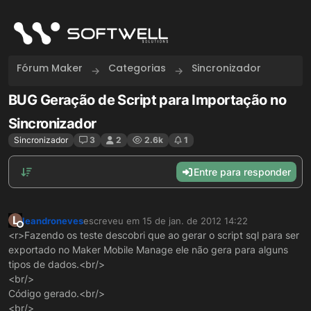
Skip to content
Fórum Maker
Categorias
Sincronizador
BUG Geração de Script para Importação no
Sincronizador
Sincronizador
3
2
2.6k
1
Entre para responder
L
leandroneves
escreveu em
15 de jan. de 2012 14:22
última edição por
Offline
<r>Fazendo os teste descobri que ao gerar o script sql para ser
exportado no Maker Mobile Manage ele não gera para alguns
tipos de dados.<br/>
<br/>
Código gerado.<br/>
<br/>