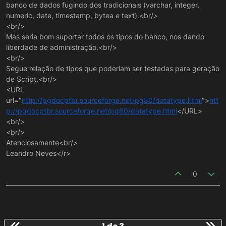
banco de dados fugindo dos tradicionais (varchar, integer,
numeric, date, timestamp, bytea e text).<br/>
<br/>
Mas seria bom suportar todos os tipos do banco, nos dando
liberdade de administração.<br/>
<br/>
Segue relação de tipos que poderiam ser testadas para geração
de Script.<br/>
<URL
url="
http://pgdocptbr.sourceforge.net/pg80/datatype.html
">
htt
p://pgdocptbr.sourceforge.net/pg80/datatype.html
</URL>
<br/>
<br/>
Atenciosamente<br/>
Leandro Neves</r>
0