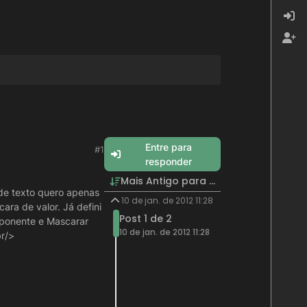
Entre para
#1
responder
Mais Antigo para Mais Recente
de texto quero apenas
10 de jan. de 2012 11:28
ra de valor. Já defini
Post 1 de 2
mponente e Mascarar
10 de jan. de 2012 11:28
r/>