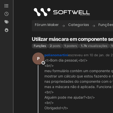
Skip to content
Fórum Maker
Categorias
Funçõe
Utilizar máscara em componente 
Funções
2
posts
1
posters
1.7k
visualizações
1
polianomartini
escreveu em
10 de jan. de 
última edição por
P
<t>Bom dia pessoal,<br/>
Offline
<br/>
meu formulário contém um componente qu
mostrar um cálculo que estou fazendo e m
nas propriedades do componente com o ti
mas a máscara não é aplicada. Funciona
<br/>
Alguém pode me ajudar?<br/>
<br/>
Obrigado!</t>