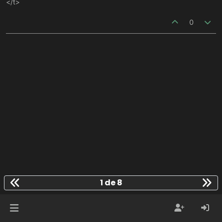
</t>
0
1 de 8