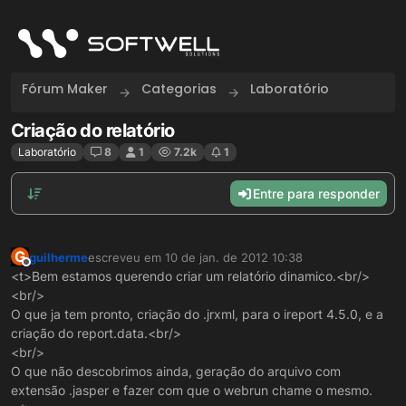
Skip to content
Fórum Maker
Categorias
Laboratório
Criação do relatório
Laboratório
8
1
7.2k
1
Entre para responder
G
guilherme
escreveu em
10 de jan. de 2012 10:38
última edição por
Offline
<t>Bem estamos querendo criar um relatório dinamico.<br/>
<br/>
O que ja tem pronto, criação do .jrxml, para o ireport 4.5.0, e a
criação do report.data.<br/>
<br/>
O que não descobrimos ainda, geração do arquivo com
extensão .jasper e fazer com que o webrun chame o mesmo.