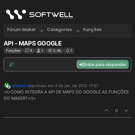
Skip to content
Fórum Maker
Categorias
Funções
API - MAPS GOOGLE
Funções
4
1
2.4k
1
Entre para responder
V
valdomiro
escreveu em
4 de jan. de 2012 17:57
última edição por
Offline
<t>COMO INTEGRA A API DE MAPS DO GOOGLE AS FUNÇÕES
DO MAKER?</t>
0