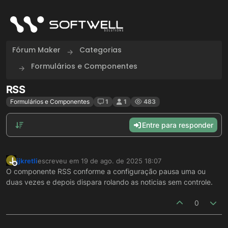
Skip to content
Fórum Maker
Categorias
Formulários e Componentes
RSS
Formulários e Componentes
1
1
483
Entre para responder
J
jjkretli
escreveu em
19 de ago. de 2025 18:07
última edição por
Offline
O componente RSS conforme a configuração pausa uma ou
duas vezes e depois dispara rolando as noticias sem controle.
0