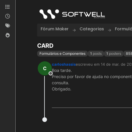
Skip to content
Fórum Maker
Categorias
Formul
CARD
Formulários e Componentes
1
posts
1
posters
85
carloshassis
escreveu em
14 de mar. de 20
última edição por
C
Boa tarde.
Offline
Preciso por favor de ajuda no component
consulta.
Obrigado.