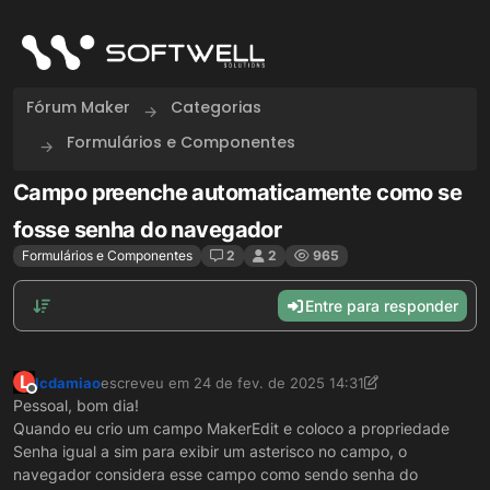
Skip to content
Fórum Maker
Categorias
Formulários e Componentes
Campo preenche automaticamente como se
fosse senha do navegador
Formulários e Componentes
2
2
965
Entre para responder
L
lcdamiao
escreveu em
24 de fev. de 2025 14:31
última edição por lcdamiao
Offline
Pessoal, bom dia!
Quando eu crio um campo MakerEdit e coloco a propriedade
Senha igual a sim para exibir um asterisco no campo, o
navegador considera esse campo como sendo senha do