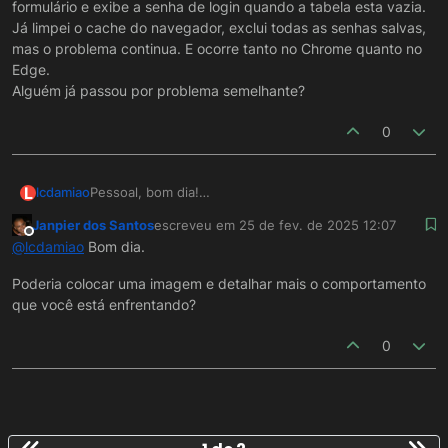
formulário e exibe a senha de login quando a tabela esta vazia.
Já limpei o cache do navegador, exclui todas as senhas salvas,
mas o problema continua. E ocorre tanto no Chrome quanto no
Edge.
Alguém já passou por problema semelhante?
0
L
lcdamiao
Pessoal, bom dia!
Quando eu crio um campo MakerEdit e coloco a
Janpier dos Santos
escreveu em
25 de fev. de 2025 12:07
propriedade Senha igual a sim para exibir um
última edição por
Offline
@
lcdamiao
Bom dia.
asterisco no campo, o navegador considera esse
campo como sendo senha do formulário e exibe a
Poderia colocar uma imagem e detalhar mais o comportamento
senha de login quando a tabela esta vazia. Já limpei o
que você está enfrentando?
cache do navegador, exclui todas as senhas salvas,
mas o problema continua. E ocorre tanto no Chrome
quanto no Edge.
0
Alguém já passou por problema semelhante?