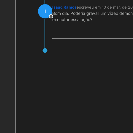
Isaac Ramos
escreveu em
10 de mar. de 20
última edição por
I
Bom dia. Poderia gravar um vídeo demon
Offline
executar essa ação?