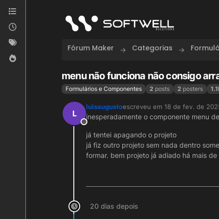
Skip to content
Fórum Maker
Categorias
Formul
menu não funciona não consigo arra
Formulários e Componentes
2
posts
2
posters
1.1
luisaugusto
escreveu em
18 de fev. de 202
última edição por
L
inesperadamente o componente menu deix
Offline
já tentei apagando o projeto
já fiz outro projeto sem nada dentro so
formar. bem projeto já adiado há mais de 
20 dias depois