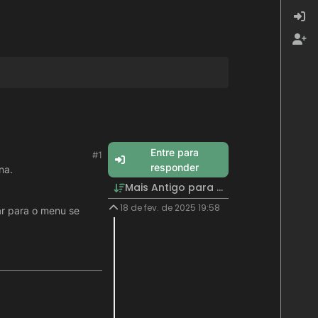
Entre para
#1
responder
na.
Mais Antigo para Mais Recente
18 de fev. de 2025 19:58
ar para o menu se