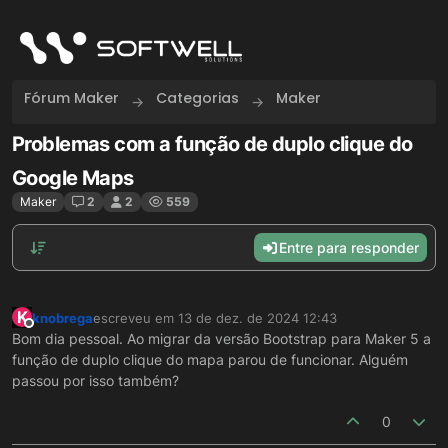
Skip to content
Fórum Maker
Categorias
Maker
Problemas com a função de duplo clique do
Google Maps
Maker
2
2
559
Entre para responder
K
knobrega
escreveu em
13 de dez. de 2024 12:43
última edição por
Offline
Bom dia pessoal. Ao migrar da versão Bootstrap para Maker 5 a
função de duplo clique do mapa parou de funcionar. Alguém
passou por isso também?
0