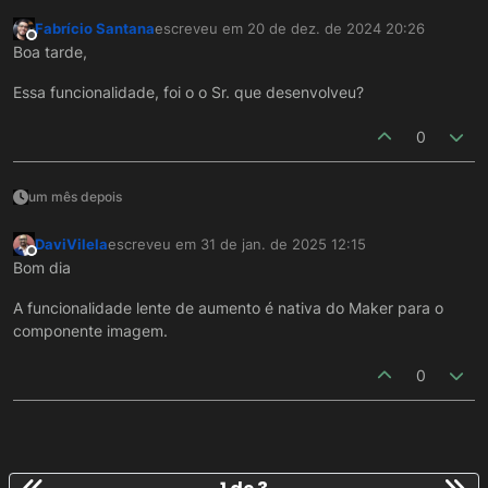
Fabrício Santana
escreveu em
20 de dez. de 2024 20:26
última edição por
Offline
Boa tarde,
Essa funcionalidade, foi o o Sr. que desenvolveu?
0
um mês depois
DaviVilela
escreveu em
31 de jan. de 2025 12:15
última edição por
Offline
Bom dia
A funcionalidade lente de aumento é nativa do Maker para o
componente imagem.
0