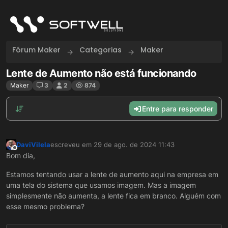
Skip to content
Fórum Maker
Categorias
Maker
Lente de Aumento não está funcionando
Maker
3
2
874
Entre para responder
DaviVilela
escreveu em
29 de ago. de 2024 11:43
última edição por
Offline
Bom dia,
Estamos tentando usar a lente de aumento aqui na empresa em
uma tela do sistema que usamos imagem. Mas a imagem
simplesmente não aumenta, a lente fica em branco. Alguém com
esse mesmo problema?