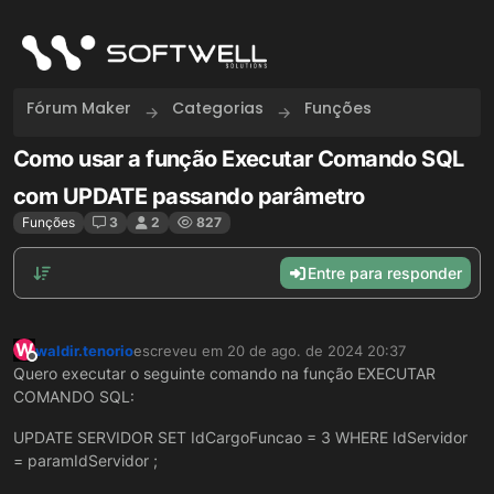
Skip to content
Fórum Maker
Categorias
Funções
Como usar a função Executar Comando SQL
com UPDATE passando parâmetro
Funções
3
2
827
Entre para responder
W
waldir.tenorio
escreveu em
20 de ago. de 2024 20:37
última edição por
Offline
Quero executar o seguinte comando na função EXECUTAR
COMANDO SQL:
UPDATE SERVIDOR SET IdCargoFuncao = 3 WHERE IdServidor
= paramIdServidor ;