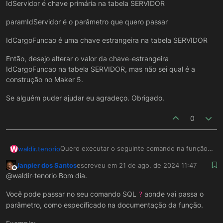
IdServidor é chave primária na tabela SERVIDOR
paramIdServidor é o parâmetro que quero passar
IdCargoFuncao é uma chave estrangeira na tabela SERVIDOR
Então, desejo alterar o valor da chave-estrangeira
IdCargoFuncao na tabela SERVIDOR, mas não sei qual é a
construção no Maker 5.
Se alguém puder ajudar eu agradeço. Obrigado.
0
W
Quero executar o seguinte comando na função
waldir.tenorio
EXECUTAR COMANDO SQL:
Janpier dos Santos
escreveu em
21 de ago. de 2024 11:47
UPDATE SERVIDOR SET IdCargoFuncao = 3
última edição por
Offline
@waldir-tenorio Bom dia.
WHERE IdServidor = paramIdServidor ;
IdServidor é chave primária na tabela SERVIDOR
Você pode passar no seu comando SQL
aonde vai passa o
?
parâmetro, como específicado na documentação da função.
paramIdServidor é o parâmetro que quero passar