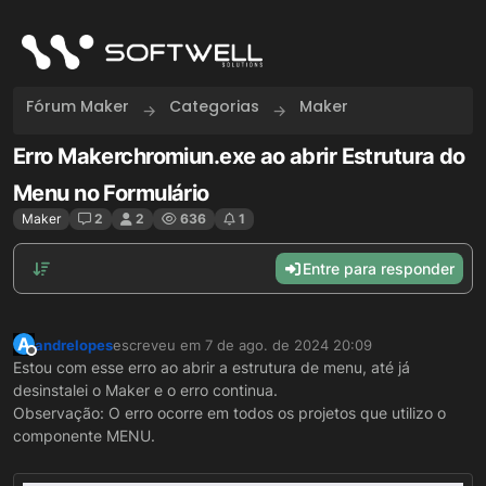
Skip to content
Fórum Maker
Categorias
Maker
Erro Makerchromiun.exe ao abrir Estrutura do
Menu no Formulário
Maker
2
2
636
1
Entre para responder
A
andrelopes
escreveu em
7 de ago. de 2024 20:09
última edição por
Offline
Estou com esse erro ao abrir a estrutura de menu, até já
desinstalei o Maker e o erro continua.
Observação: O erro ocorre em todos os projetos que utilizo o
componente MENU.