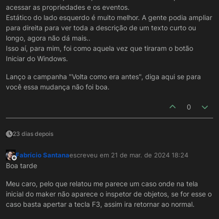
acessar as propriedades e os eventos.
Estático do lado esquerdo é muito melhor. A gente podia ampliar
para direita para ver toda a descrição de um texto curto ou
longo, agora não dá mais..
Isso aí, para mim, foi como aquela vez que tiraram o botão
Iniciar do Windows.
Lanço a campanha "Volta como era antes", diga aqui se para
você essa mudança não foi boa.
0
23 dias depois
Fabrício Santana
escreveu em
21 de mar. de 2024 18:24
última edição por
Offline
Boa tarde
Meu caro, pelo que relatou me parece um caso onde na tela
inicial do maker não aparece o inspetor de objetos, se for esse o
caso basta apertar a tecla F3, assim ira retornar ao normal.