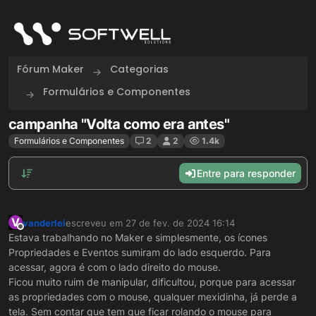
Skip to content
Fórum Maker
Categorias
Formulários e Componentes
campanha "Volta como era antes"
Formulários e Componentes
2
2
1.4k
Entre para responder
V
vanderlei
escreveu em
27 de fev. de 2024 16:14
última edição por
Offline
Estava trabalhando no Maker e simplesmente, os ícones
Propriedades e Eventos sumiram do lado esquerdo. Para
acessar, agora é com o lado direito do mouse.
Ficou muito ruim de manipular, dificultou, porque para acessar
as propriedades com o mouse, qualquer mexidinha, já perde a
tela. Sem contar que tem que ficar rolando o mouse para