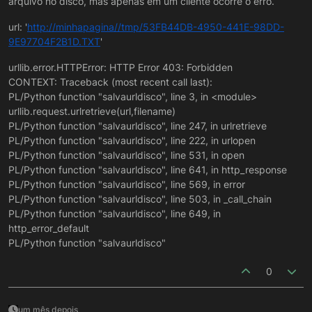
arquivo no disco, mas apenas em um cliente ocorre o erro.
url: '
http://minhapagina//tmp/53FB44DB-4950-441E-98DD-
9E97704F2B1D.TXT
'
urllib.error.HTTPError: HTTP Error 403: Forbidden
CONTEXT: Traceback (most recent call last):
PL/Python function "salvaurldisco", line 3, in <module>
urllib.request.urlretrieve(url,filename)
PL/Python function "salvaurldisco", line 247, in urlretrieve
PL/Python function "salvaurldisco", line 222, in urlopen
PL/Python function "salvaurldisco", line 531, in open
PL/Python function "salvaurldisco", line 641, in http_response
PL/Python function "salvaurldisco", line 569, in error
PL/Python function "salvaurldisco", line 503, in _call_chain
PL/Python function "salvaurldisco", line 649, in
http_error_default
PL/Python function "salvaurldisco"
0
um mês depois