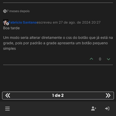
7 meses depois
Fabrício Santana
escreveu em
27 de ago. de 2024 20:27
última edição por
Offline
Boa tarde
Um modo seria alterar diretamente o css do botão que já está na
grade, pois por padrão a grade apresenta um botão pequeno
simples
0
1 de 2