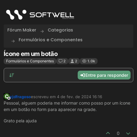
Skip to content
Fórum Maker
Categorias
Formulários e Componentes
Ícone em um botão
Formulários e Componentes
2
2
1.0k
Entre para responder
C
cjdfragoso
escreveu em
4 de fev. de 2024 16:16
última edição por
Offline
Pessoal, alguem poderia me informar como posso por um ícone
em um botão no form para aparecer na grade.
Grato pela ajuda
0