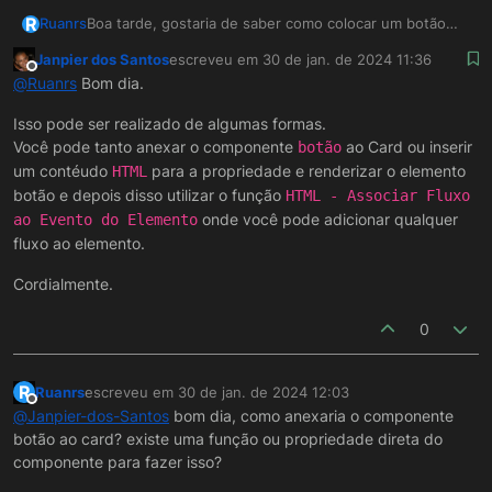
R
Ruanrs
Boa tarde, gostaria de saber como colocar um botão
para chamar um fluxo dentro de um componente Card.
Janpier dos Santos
escreveu em
30 de jan. de 2024 11:36
Já vi exemplos disso sendo feito, mas não entendo
última edição por
Offline
@
Ruanrs
Bom dia.
como fazer lendo o funcionamento do componente no
manual.
Isso pode ser realizado de algumas formas.
Você pode tanto anexar o componente
ao Card ou inserir
botão
um contéudo
para a propriedade e renderizar o elemento
HTML
botão e depois disso utilizar o função
HTML - Associar Fluxo
onde você pode adicionar qualquer
ao Evento do Elemento
fluxo ao elemento.
Cordialmente.
0
R
Ruanrs
escreveu em
30 de jan. de 2024 12:03
última edição por
Offline
@
Janpier-dos-Santos
bom dia, como anexaria o componente
botão ao card? existe uma função ou propriedade direta do
componente para fazer isso?