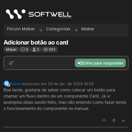
Skip to content
Fórum Maker
Categorias
Maker
Adicionar botão ao card
Maker
4
2
951
Entre para responder
R
Ruanrs
escreveu em
29 de jan. de 2024 18:05
última edição por
Offline
Boa tarde, gostaria de saber como colocar um botão para
chamar um fluxo dentro de um componente Card. Já vi
exemplos disso sendo feito, mas não entendo como fazer lendo
o funcionamento do componente no manual.
0