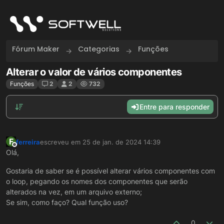
Skip to content
Fórum Maker
Categorias
Funções
Alterar o valor de vários componentes
Funções
2
2
732
Entre para responder
F
ferreira
escreveu em
25 de jan. de 2024 14:39
última edição por
Offline
Olá,
Gostaria de saber se é possível alterar vários componentes com
o loop, pegando os nomes dos componentes que serão
alterados na vez, em um arquivo externo;
Se sim, como faço? Qual função uso?
0