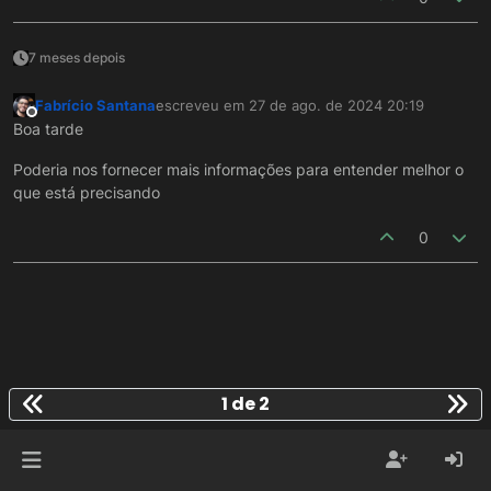
7 meses depois
Fabrício Santana
escreveu em
27 de ago. de 2024 20:19
última edição por
Offline
Boa tarde
Poderia nos fornecer mais informações para entender melhor o
que está precisando
0
1 de 2