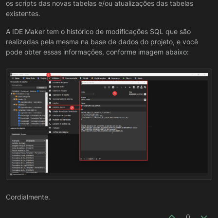
os scripts das novas tabelas e/ou atualizações das tabelas
relacionadas a usuários. Eu preciso evitar de mexer
nessas tabelas em específico, para não sobreescrever
existentes.
informações de usuários que foram cadastrados em
produção. Como posso fazer a atualização no banco de
A IDE Maker tem o histórico de modificações SQL que são
dados para que a aplicação funcione, mas sem alterar
realizadas pela mesma na base de dados do projeto, e você
dados dos usuários já cadastrados?
pode obter essas informações, conforme imagem abaixo:
Cordialmente.
0