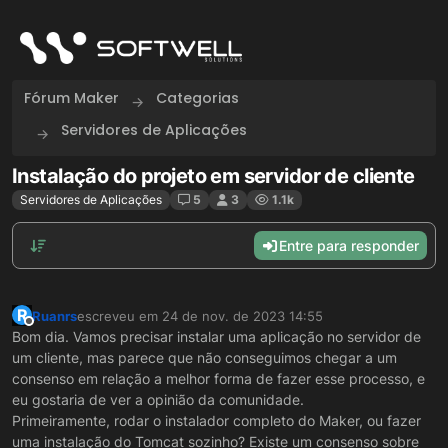
Skip to content
Fórum Maker
Categorias
Servidores de Aplicações
Instalação do projeto em servidor de cliente
Servidores de Aplicações
5
3
1.1k
Entre para responder
R
Ruanrs
escreveu em
24 de nov. de 2023 14:55
última edição por
Offline
Bom dia. Vamos precisar instalar uma aplicação no servidor de
um cliente, mas parece que não conseguimos chegar a um
consenso em relação a melhor forma de fazer esse processo, e
eu gostaria de ver a opinião da comunidade.
Primeiramente, rodar o instalador completo do Maker, ou fazer
uma instalação do Tomcat sozinho? Existe um consenso sobre