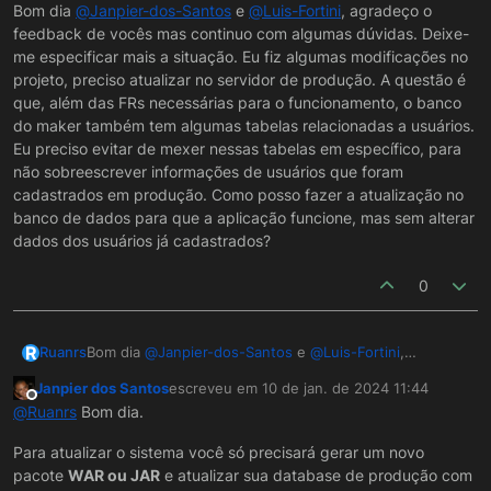
Offline
Bom dia
@
Janpier-dos-Santos
e
@
Luis-Fortini
, agradeço o
feedback de vocês mas continuo com algumas dúvidas. Deixe-
me especificar mais a situação. Eu fiz algumas modificações no
projeto, preciso atualizar no servidor de produção. A questão é
que, além das FRs necessárias para o funcionamento, o banco
do maker também tem algumas tabelas relacionadas a usuários.
Eu preciso evitar de mexer nessas tabelas em específico, para
não sobreescrever informações de usuários que foram
cadastrados em produção. Como posso fazer a atualização no
banco de dados para que a aplicação funcione, mas sem alterar
dados dos usuários já cadastrados?
0
R
Ruanrs
Bom dia
@
Janpier-dos-Santos
e
@
Luis-Fortini
,
agradeço o feedback de vocês mas continuo com
Janpier dos Santos
escreveu em
10 de jan. de 2024 11:44
algumas dúvidas. Deixe-me especificar mais a situação.
última edição por
Offline
@
Ruanrs
Bom dia.
Eu fiz algumas modificações no projeto, preciso
atualizar no servidor de produção. A questão é que,
Para atualizar o sistema você só precisará gerar um novo
além das FRs necessárias para o funcionamento, o
pacote
WAR ou JAR
e atualizar sua database de produção com
banco do maker também tem algumas tabelas