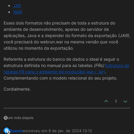
consenso sobre qual destas opções é melhor prática?
JAR
Em segundo lugar, o que fazer em relação ao banco de
WAR
dados? Vocês levam um backup do banco completo?
Rodam algum comando para excluir dados e levar só a
Esses dois formatos não precisam de toda a estrutura do
estrutura? Por onde vocês fazem este backup, direto
ambiente de desenvolvimento, apenas do servidor de
pelo Maker ou pelo manager do banco de dados que
vocês usam? Estamos um pouco perdidos na hora de
aplicações, Java e a depender do formato da exportação
(JAR)
,
decidir qual é a melhor forma. Já instalamos em um
você precisará do webrun.war na mesma versão que você
servidor de homologação, mas neste nós somente
utilizou no momento da exportação.
rodamos o instalador do Maker, e restauramos back-
ups do banco de desenvolvimento através do
Referente a estrutura do banco de dados o ideal é seguir o
Postgres. Nesse caso agora, que estamos usando
estrutrura definida no manual para as tabelas
(FRs)
Estrutura de
banco SQL server, estamos com dúvidas.
tabelas FR para o ambiente de produção(.war / .jar)
.
Complementando com o modelo relacional do seu projeto.
Cordialmente.
1
um mês depois
R
Ruanrs
escreveu em
9 de jan. de 2024 13:12
última edição por