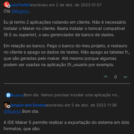
L
Luis Fortini
escreveu em
2 de dez. de 2023 01:57
última edição por
Offline
Olá
@
Ruanrs
.
Eu já tenho 2 aplicações rodando em cliente. Não é necessário
instalar o Maker no cliente. Basta instalar o tomcat compatível
(8.5 ou superior), o seu gerenciador de banco de dados.
Em relação ao banco. Pego o banco do meu projeto, e restauro
no cliente e apago os dados de testes. Não apago as tabelas fr_
que são geradas pelo maker. Até mesmo porque algumas
podem ser usadas na aplicação (fr_usuario por exemplo.
0
R
Bom dia. Vamos precisar instalar uma aplicação no
Ruanrs
servidor de um cliente, mas parece que não
Janpier dos Santos
escreveu em
5 de dez. de 2023 11:36
conseguimos chegar a um consenso em relação a
Gostaria de saber qual é a experiência da comunidade
última edição por
Offline
@
Ruanrs
Bom dia.
melhor forma de fazer esse processo, e eu gostaria de
com o assunto, como é feito por vocês, e se realmente
ver a opinião da comunidade.
existe algum "padrão" ou melhor forma de fazer. Desde
A IDE Maker 5 permite realizar a exportação do sistema em dois
Primeiramente, rodar o instalador completo do Maker,
já agradeço.
formatos, que são:
ou fazer uma instalação do Tomcat sozinho? Existe um