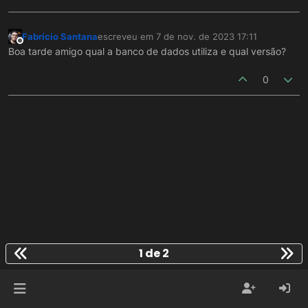
Fabrício Santana
escreveu em
7 de nov. de 2023 17:11
última edição por
Offline
Boa tarde amigo qual a banco de dados utiliza e qual versão?
0
1 de 2