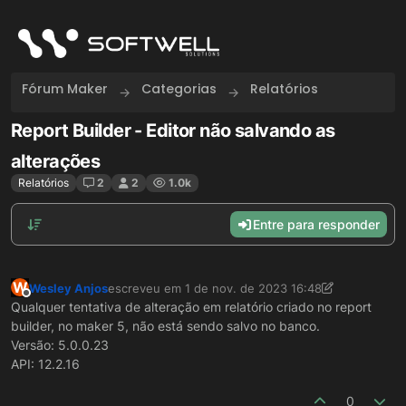
Skip to content
Fórum Maker
Categorias
Relatórios
Report Builder - Editor não salvando as
alterações
Relatórios
2
2
1.0k
Entre para responder
W
Wesley Anjos
escreveu em
1 de nov. de 2023 16:48
última edição por Wesley Anjos
11 de jan. de 2023 1
Offline
Qualquer tentativa de alteração em relatório criado no report
builder, no maker 5, não está sendo salvo no banco.
Versão: 5.0.0.23
API: 12.2.16
0