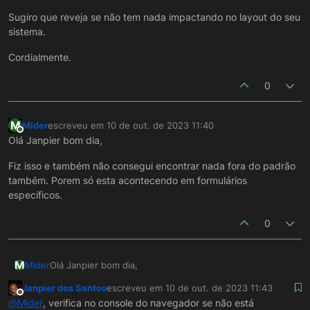
Sugiro que reveja se não tem nada impactando no layout do seu
sistema.
Cordialmente.
0
M
Mider
escreveu em
10 de out. de 2023 11:40
última edição por
Offline
Olá Janpier bom dia,
Fiz isso e também não consegui encontrar nada fora do padrão
também. Porem só esta acontecendo em formulários
específicos.
0
M
Olá Janpier bom dia,
Mider
Janpier dos Santos
escreveu em
10 de out. de 2023 11:43
Fiz isso e também não consegui encontrar nada fora do
última edição por
Offline
@
Mider
, verifica no console do navegador se não está
padrão também. Porem só esta acontecendo em