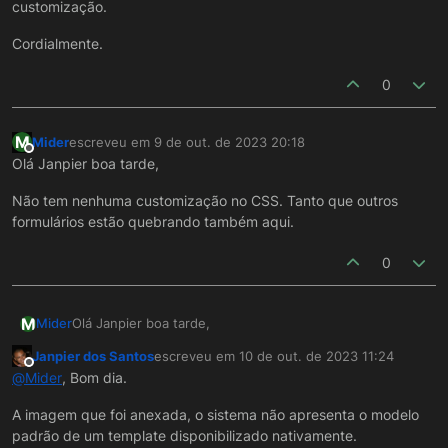
customização.
Cordialmente.
0
M
Mider
escreveu em
9 de out. de 2023 20:18
última edição por
Offline
Olá Janpier boa tarde,
Não tem nenhuma customização no CSS. Tanto que outros
formulários estão quebrando também aqui.
0
M
Olá Janpier boa tarde,
Mider
Janpier dos Santos
escreveu em
10 de out. de 2023 11:24
Não tem nenhuma customização no CSS. Tanto que
última edição por
Offline
@
Mider
, Bom dia.
outros formulários estão quebrando também aqui.
A imagem que foi anexada, o sistema não apresenta o modelo
padrão de um template disponibilizado nativamente.