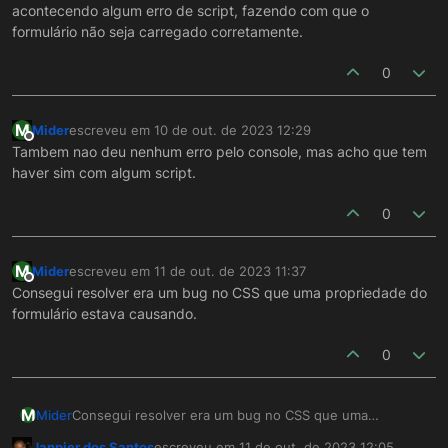
acontecendo algum erro de script, fazendo com que o
formulários específicos.
formulário não seja carregado corretamente.
0
M
Mider
escreveu em
10 de out. de 2023 12:29
última edição por
Offline
Tambem nao deu nenhum erro pelo console, mas acho que tem
haver sim com algum script.
0
M
Mider
escreveu em
11 de out. de 2023 11:37
última edição por
Offline
Consegui resolver era um bug no CSS que uma propriedade do
formulário estava causando.
0
M
Mider
Consegui resolver era um bug no CSS que uma
propriedade do formulário estava causando.
Janpier dos Santos
escreveu em
11 de out. de 2023 12:05