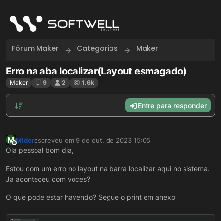
Skip to content
Fórum Maker
Categorias
Maker
Erro na aba localizar(Layout esmagado)
Maker
9
2
1.6k
Entre para responder
M
Mider
escreveu em
9 de out. de 2023 15:05
última edição por
Offline
Ola pessoal bom dia,
Estou com um erro no layout na barra localizar aqui no sistema.
Ja aconteceu com voces?
O que pode estar havendo? Segue o print em anexo