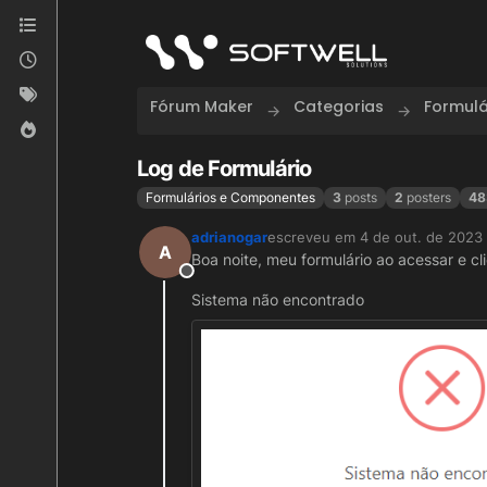
Skip to content
Fórum Maker
Categorias
Formul
Log de Formulário
Formulários e Componentes
3
posts
2
posters
48
adrianogar
escreveu em
4 de out. de 2023
última edição por
A
Boa noite, meu formulário ao acessar e cl
Offline
Sistema não encontrado