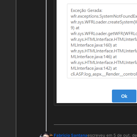
Fabrício Santana
escreveu em
5 de out. d