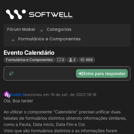
Skip to content
Fórum Maker
Categorias
Formulários e Componentes
Evento Calendário
Formulários e Componentes
2
2
468
Entre para responder
A
André 0
escreveu em
19 de set. de 2023 18:16
última edição por
Offline
Olá, Boa tarde!
Ao utilizar o componente "Calendário" precisei unificar duas
tabelas de formulários distintos obtendo informações similares,
como a Pauta, Data Inicio, Data Fim e Cor.
Visto que são formulários distintos e as informações foram