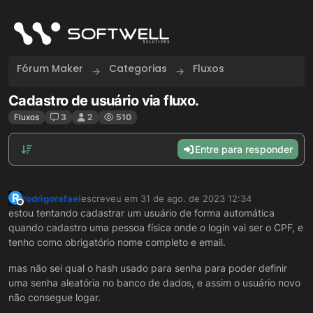
Skip to content
Fórum Maker
Categorias
Fluxos
Cadastro de usuário via fluxo.
Fluxos
3
2
510
Entre para responder
R
rodrigorafael
escreveu em
31 de ago. de 2023 12:34
última edição por
Offline
estou tentando cadastrar um usuário de forma automática
quando cadastro uma pessoa física onde o login vai ser o CPF, e
tenho como obrigatório nome completo e email.
mas não sei qual o hash usado para senha para poder definir
uma senha aleatória no banco de dados, e assim o usuário novo
não consegue logar.