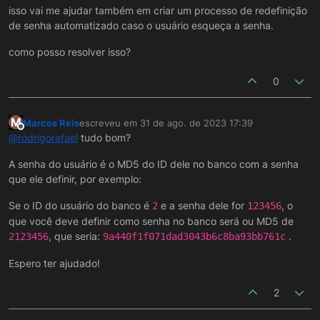
isso vai me ajudar também em criar um processo de redefinição
de senha automatizado caso o usuário esqueça a senha.
como posso resolver isso?
0
M
Marcos Reis
escreveu em
31 de ago. de 2023 17:39
última edição por
Offline
@
rodrigorafael
tudo bom?
A senha do usuário é o MD5 do ID dele no banco com a senha
que ele definir, por exemplo:
Se o ID do usuário do banco é
e a senha dele for
, o
2
123456
que você deve definir como senha no banco será ou MD5 de
, que seria:
.
2123456
9a440f1f071dad3043b6c8ba93bb761c
Espero ter ajudado!
2