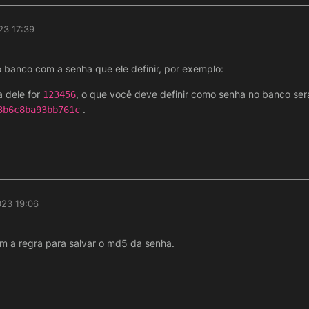
23 17:39
 banco com a senha que ele definir, por exemplo:
 dele for
, o que você deve definir como senha no banco se
123456
.
3b6c8ba93bb761c
023 19:06
m a regra para salvar o md5 da senha.