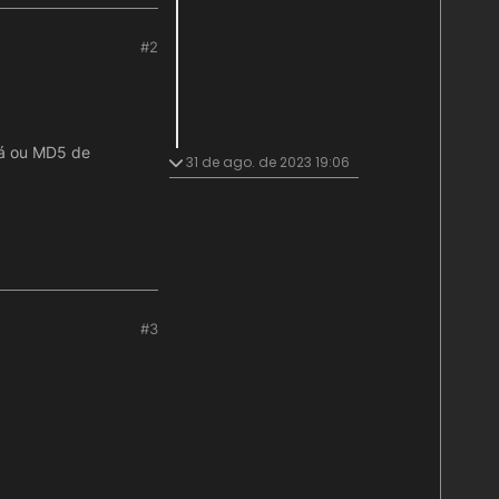
#2
rá ou MD5 de
31 de ago. de 2023 19:06
#3