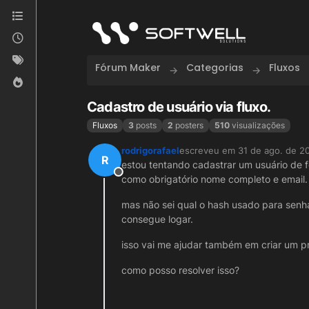
Skip to content
Fórum Maker
Categorias
Fluxos
Cadastro de usuário via fluxo.
Fluxos
3
posts
2
posters
510
visualizações
rodrigorafael
escreveu em
31 de ago. de 2
última edição por
R
estou tentando cadastrar um usuário de f
Offline
como obrigatório nome completo e email.
mas não sei qual o hash usado para senha
consegue logar.
isso vai me ajudar também em criar um p
como posso resolver isso?