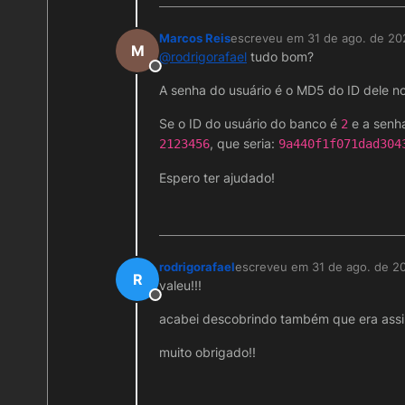
Marcos Reis
escreveu em
31 de ago. de 20
última edição por
M
@
rodrigorafael
tudo bom?
Offline
A senha do usuário é o MD5 do ID dele no
Se o ID do usuário do banco é
e a senha
2
, que seria:
2123456
9a440f1f071dad304
Espero ter ajudado!
rodrigorafael
escreveu em
31 de ago. de 2
última edição por
R
valeu!!!
Offline
acabei descobrindo também que era assi
muito obrigado!!