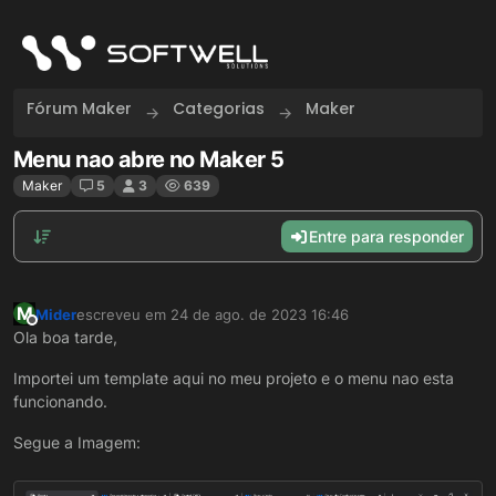
Skip to content
Fórum Maker
Categorias
Maker
Menu nao abre no Maker 5
Maker
5
3
639
Entre para responder
M
Mider
escreveu em
24 de ago. de 2023 16:46
última edição por
Offline
Ola boa tarde,
Importei um template aqui no meu projeto e o menu nao esta
funcionando.
Segue a Imagem: