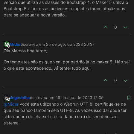
versão que utiliza as classes do Bootstrap 4, o Maker 5 utiliza o
Bootstrap 5 e por esse motivo os templates foram atualizados
para se adequar a nova versão.
0
M
Mider
escreveu em
25 de ago. de 2023 20:37
última edição por
Offline
Olá Marcos boa tarde,
Os templates são os que vem por padrão já no maker 5. Não sei
o que esta acontecendo. Já tentei tudo aqui.
0
dngadelha
escreveu em
26 de ago. de 2023 12:09
última edição por
Offline
@
Mider
você está utilizando o Webrun UTF-8, certifique-se de
que seu banco também seja UTF-8. As vezes isso daí pode ter
sido quebra de charset e está dando erro de script no seu
sistema.