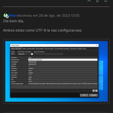
0
M
Mider
escreveu em
28 de ago. de 2023 13:00
última edição por
Offline
Ola bom dia,
Ambos estao como UTF-8 la nas configuracoes.