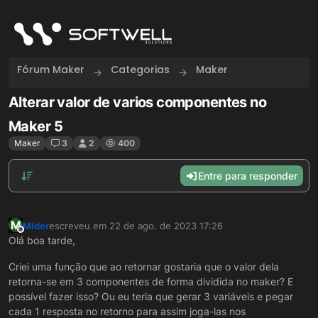
Skip to content
Fórum Maker
Categorias
Maker
Alterar valor de varios componentes no
Maker 5
Maker
3
2
400
Entre para responder
M
Mider
escreveu em
22 de ago. de 2023 17:26
última edição por
Offline
Olá boa tarde,
Criei uma função que ao retornar gostaria que o valor dela
retorna-se em 3 componentes de forma dividida no maker? E
possível fazer isso? Ou eu teria que gerar 3 variáveis e pegar
cada 1 resposta no retorno para assim joga-las nos