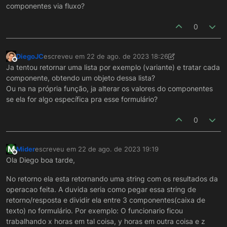
componentes via fluxo?
0
DiegoJC
escreveu em
22 de ago. de 2023 18:26
última edição por DiegoJC
Offline
Ja tentou retornar uma lista por exemplo (variante) e tratar cada
componente, obtendo um objeto dessa lista?
Ou na na própria função, ja alterar os valores do componentes
se ela for algo específica pra esse formulário?
0
M
Mider
escreveu em
22 de ago. de 2023 19:19
última edição por
Offline
Ola Diego boa tarde,
No retorno ela esta retornando uma string com os resultados da
operacao feita. A duvida seria como pegar essa string de
retorno/resposta e dividir ela entre 3 componentes(caixa de
texto) no formulário. Por exemplo: O funcionario ficou
trabalhando x horas em tal coisa, y horas em outra coisa e z