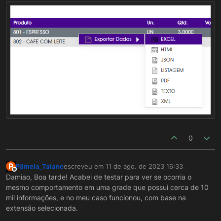
0
P
Pâmela_Taiane
escreveu em
11 de ago. de 2023 16:33
última edição por
Offline
Damiao, Boa tarde! Acabei de testar para ver se ocorria o
mesmo comportamento em uma grade que possui cerca de 10
mil informações, e no meu caso funcionou, com base na
extensão selecionada.