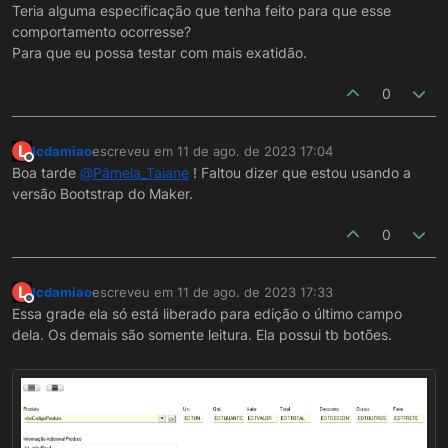
Teria alguma especificação que tenha feito para que esse
comportamento ocorresse?
Para que eu possa testar com mais exatidão.
0
L
lcdamiao
escreveu em
11 de ago. de 2023 17:04
última edição por
Offline
Boa tarde
@
Pâmela_Taiane
! Faltou dizer que estou usando a
versão Bootstrap do Maker.
0
L
lcdamiao
escreveu em
11 de ago. de 2023 17:33
última edição por
Offline
Essa grade ela só está liberado para edição o último campo
dela. Os demais são somente leitura. Ela possui tb botões.