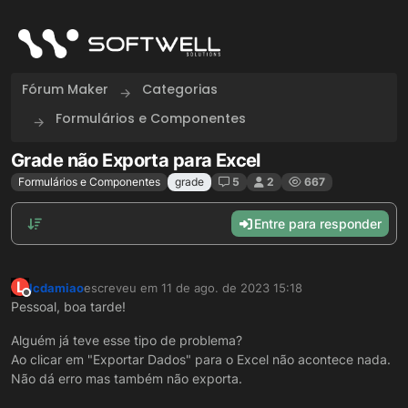
Skip to content
Fórum Maker
Categorias
Formulários e Componentes
Grade não Exporta para Excel
Formulários e Componentes
grade
5
2
667
Entre para responder
L
lcdamiao
escreveu em
11 de ago. de 2023 15:18
última edição por
Offline
Pessoal, boa tarde!
Alguém já teve esse tipo de problema?
Ao clicar em "Exportar Dados" para o Excel não acontece nada.
Não dá erro mas também não exporta.