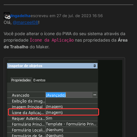
dngadelha
escreveu em
27 de jul. de 2023 16:56
última edição por
Offline
Olá,
@
marceel08
!
Você pode alterar o ícone do PWA do seu sistema através da
propriedade
nas propriedades da
Área
Ícone da Aplicação
de Trabalho
do Maker.