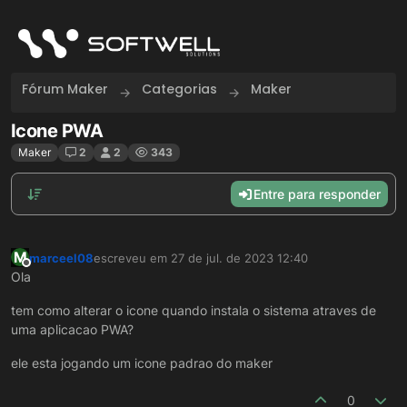
Skip to content
Fórum Maker
Categorias
Maker
Icone PWA
Maker
2
2
343
Entre para responder
M
marceel08
escreveu em
27 de jul. de 2023 12:40
última edição por
Offline
Ola
tem como alterar o icone quando instala o sistema atraves de
uma aplicacao PWA?
ele esta jogando um icone padrao do maker
0