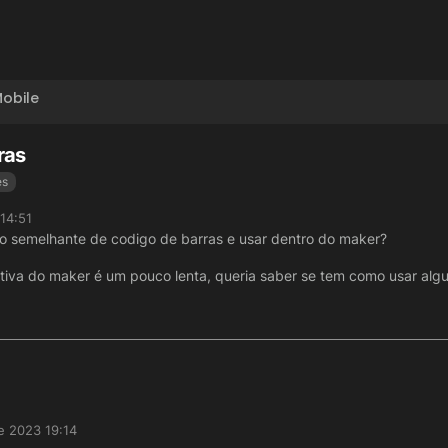
obile
ras
es
14:51
go semelhante de codigo de barras e usar dentro do maker?
ativa do maker é um pouco lenta, queria saber se tem como usar alg
e 2023 19:14