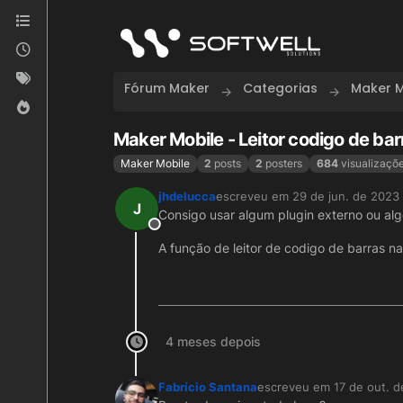
Skip to content
Fórum Maker
Categorias
Maker M
Maker Mobile - Leitor codigo de bar
Maker Mobile
2
posts
2
posters
684
visualizaçõ
jhdelucca
escreveu em
29 de jun. de 2023 
última edição por
J
Consigo usar algum plugin externo ou al
Offline
A função de leitor de codigo de barras n
4 meses depois
Fabrício Santana
escreveu em
17 de out. d
última edição por