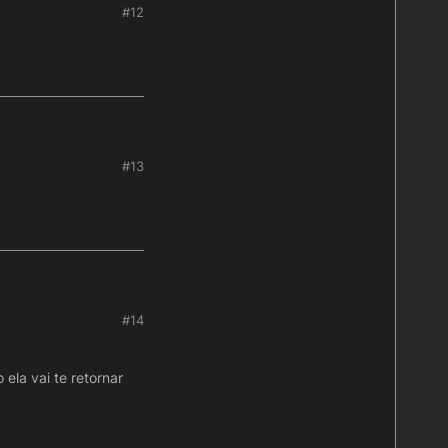
#12
#13
#14
ela vai te retornar