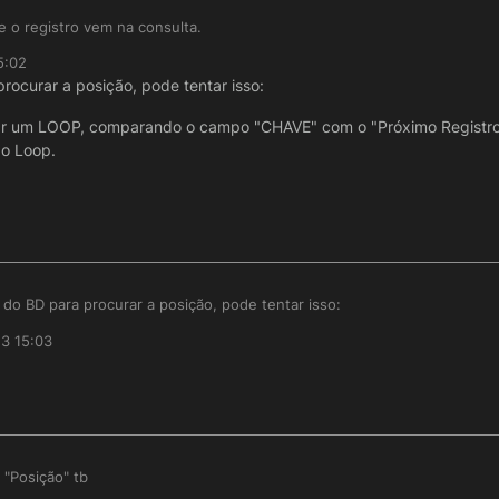
 o registro vem na consulta.
5:02
a / consulta antes que retorne a posição, nao sei qual banco esta utili
procurar a posição, pode tentar isso:
ero da linha da consulta, no postgres pode usar a função ROW_NUMBE
rial.com/postgresql-window-function/postgresql-row_number/
criar um LOOP, comparando o campo "CHAVE" com o "Próximo Registro
do Loop.
ocure uma função analoga.
o do BD para procurar a posição, pode tentar isso:
23 15:03
Registro" e criar um LOOP, comparando o campo "CHAVE" com o "Próximo 
eja e dai "Parar" saíndo do Loop.
atico.
"Posição" tb