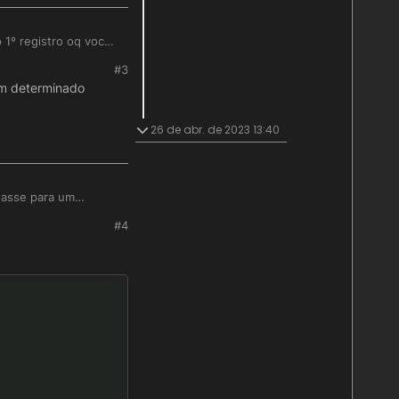
 1º registro oq você
#3
um determinado
26 de abr. de 2023 13:40
tasse para um
#4