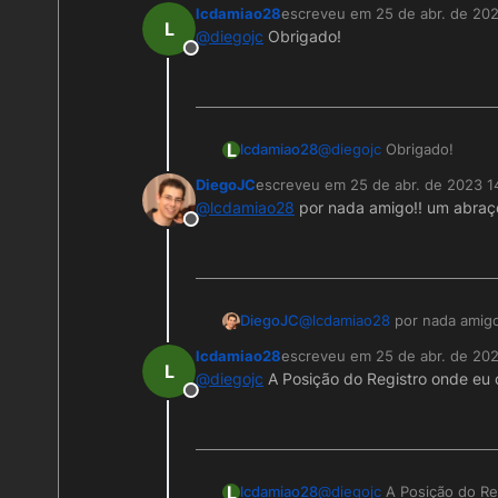
lcdamiao28
escreveu em
25 de abr. de 20
última edição por
L
@
diegojc
Obrigado!
Offline
L
lcdamiao28
@
diegojc
Obrigado!
DiegoJC
escreveu em
25 de abr. de 2023 1
última edição por
@
lcdamiao28
por nada amigo!! um abraç
Offline
DiegoJC
@
lcdamiao28
por nada amigo
lcdamiao28
escreveu em
25 de abr. de 20
última edição por
L
@
diegojc
A Posição do Registro onde eu 
Offline
L
lcdamiao28
@
diegojc
A Posição do Re