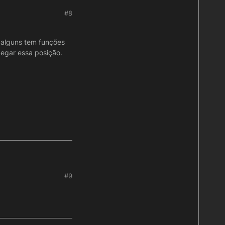
#8
s alguns tem funções
egar essa posição.
#9
zando, mas alguns tem
R() na consulta e