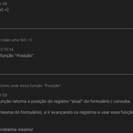
5:08
!! =]
 mais uma tb!! =]
3 15:14
função "Posição".
como usar essa função "Posição".
5:59
nção retorna a posição do registro "atual" do formulário / consulta.
esma do formulário), e ir avançando os registros e usar essa função 
 problema mesmo!