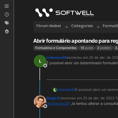
Skip to content
Fórum Maker
Categorias
Formul
Abrir formulário apontando para reg
Formulários e Componentes
16
posts
2
posters
3
lcdamiao28
escreveu em
25 de abr. de 20
última edição por
L
É possível abrir um determinado formulár
Offline
L
lcdamiao28
É possível abrir um dete
filtrado?
DiegoJC
escreveu em
25 de abr. de 2023 1
última edição por
@
lcdamiao28
Ja tentou alterar a consult
Offline