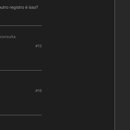
ro registro é isso?
 consulta.
#15
ionar em outro
#16