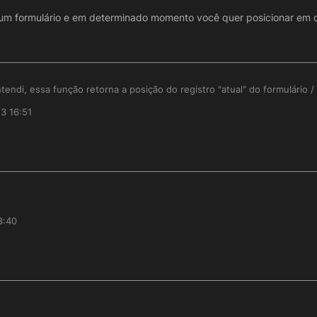
m formulário e em determinado momento você quer posicionar em out
endi, essa função retorna a posição do registro "atual" do formulário /
3 16:51
ma do formulário), e ir avançando os registros e usar essa função ela vai te
stro que você está.
ajudar no seu problema mesmo!
pulação em um formulário e em determinado momento você quer posic
3:40