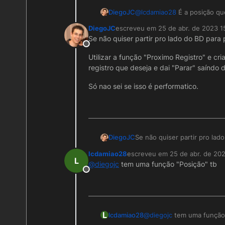
Um abraço.
@
lcdamiao28
É a posição que
DiegoJC
DiegoJC
escreveu em
25 de abr. de 2023 1
Você precisa fazer uma logic
última edição por
Se não quiser partir pro lado do BD para 
funções que retornam o num
Offline
pegar essa posição.
https://www.postgresqltuto
Utilizar a função "Proximo Registro" e 
registro que deseja e dai "Parar" saíndo 
Agora se for outro banco pr
Só nao sei se isso é performatico.
Um abraço.
Se não quiser partir pro lad
DiegoJC
lcdamiao28
escreveu em
25 de abr. de 20
Utilizar a função "Proximo 
última edição por
L
@
diegojc
tem uma função "Posição" tb
encontrar o registro que des
Offline
Só nao sei se isso é perform
L
lcdamiao28
@
diegojc
tem uma função 