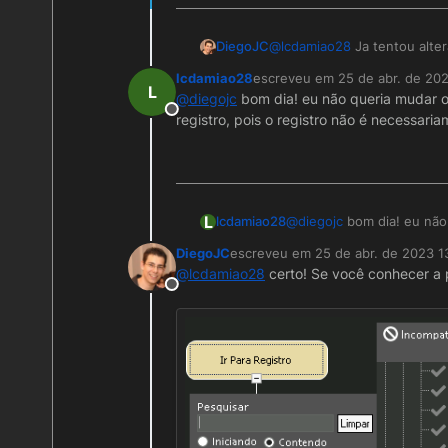
DiegoJC
@
lcdamiao28
Ja tentou alter
deseja?
lcdamiao28
escreveu em
25 de abr. de 20
última edição por
L
@
diegojc
bom dia! eu não queria mudar o
Offline
registro, pois o registro não é necessari
L
lcdamiao28
@
diegojc
bom dia! eu não 
determinado registro, poi
DiegoJC
escreveu em
25 de abr. de 2023 1
última edição por
@
lcdamiao28
certo! Se você conhecer a p
Offline