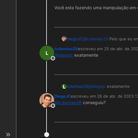
Você esta fazendo uma manipulação em u
@
lcdamiao28
Pelo que eu ent
DiegoJC
lcdamiao28
escreveu em
25 de abr. de 202
Se você fizer uma consulta navegavel (a mes
última edição por
L
@
diegojc
exatamente
retornar qual posição o regi
Offline
Então acho que nao vai te 
Você esta fazendo uma mani
registro é isso?
L
lcdamiao28
@
diegojc
exatamente
DiegoJC
escreveu em
26 de abr. de 2023 1
última edição por
@
lcdamiao28
conseguiu?
Offline