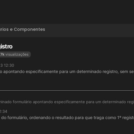
ários e Componentes
istro
.7k
visualizações
23 12:30
io apontando especificamente para um determinado registro, sem ser
rminado formulário apontando especificamente para um determinado regi
2:34
a do formulário, ordenando o resultado para que traga como 1º regis