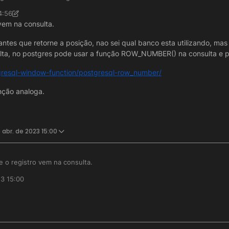
4:56
vem na consulta.
antes que retorne a posição, nao sei qual banco esta utilizando, ma
ulta, no postgres pode usar a função ROW_NUMBER() na consulta e p
tgresql-window-function/postgresql-row_number/
nção analoga.
 abr. de 2023 15:00
 o registro vem na consulta.
23 15:00
a / consulta antes que retorne a posição, nao sei qual banco esta utili
ero da linha da consulta, no postgres pode usar a função ROW_NUMBE
rial.com/postgresql-window-function/postgresql-row_number/
ocure uma função analoga.