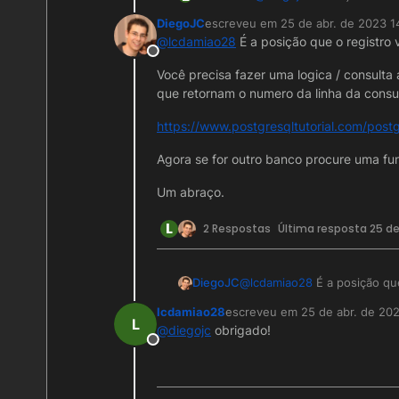
DiegoJC
escreveu em
25 de abr. de 2023 1
última edição por DiegoJC
@
lcdamiao28
É a posição que o registro 
Offline
Você precisa fazer uma logica / consulta 
que retornam o numero da linha da cons
https://www.postgresqltutorial.com/pos
Agora se for outro banco procure uma fu
Um abraço.
L
2 Respostas
Última resposta
25 de
@
lcdamiao28
É a posição que
DiegoJC
lcdamiao28
escreveu em
25 de abr. de 20
Você precisa fazer uma logic
última edição por
L
@
diegojc
obrigado!
funções que retornam o num
Offline
pegar essa posição.
https://www.postgresqltuto
Agora se for outro banco pr