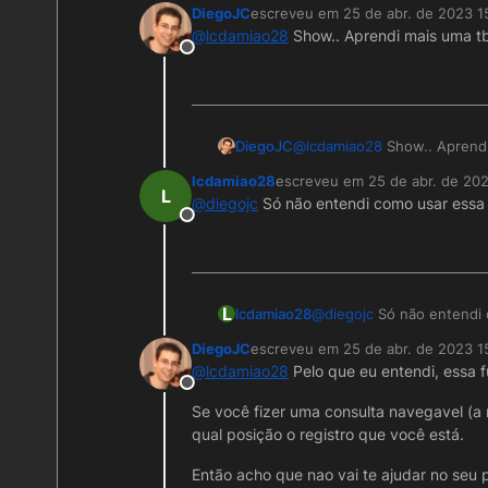
DiegoJC
escreveu em
25 de abr. de 2023 1
última edição por
@
lcdamiao28
Show.. Aprendi mais uma tb
Offline
DiegoJC
@
lcdamiao28
Show.. Aprendi
lcdamiao28
escreveu em
25 de abr. de 202
última edição por
L
@
diegojc
Só não entendi como usar essa 
Offline
L
lcdamiao28
@
diegojc
Só não entendi 
DiegoJC
escreveu em
25 de abr. de 2023 1
última edição por
@
lcdamiao28
Pelo que eu entendi, essa fu
Offline
Se você fizer uma consulta navegavel (a m
qual posição o registro que você está.
Então acho que nao vai te ajudar no seu