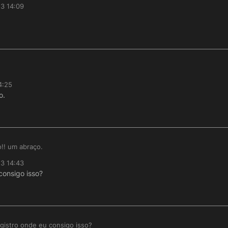
23 14:09
4:25
o.
!! um abraço.
23 14:43
consigo isso?
gistro onde eu consigo isso?