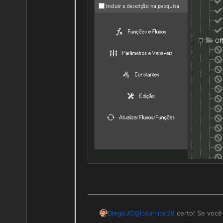
@
lcdamiao28
certo! Se você 
DiegoJC