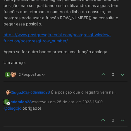
posição, nao sei qual banco esta utilizando, mas alguns tem
funções que retornam o numero da linha da consulta, no
postgres pode usar a função ROW_NUMBER() na consulta e
pegar essa posição.
https://www.postgresqltutorial.com/postgresql-window-
function/postgresql-row_number/
Agora se for outro banco procure uma função analoga.
Um abraço.
L
2 Respostas
0
@
lcdamiao28
É a posição que o registro vem na
DiegoJC
consulta.
L
lcdamiao28
escreveu em
25 de abr. de 2023 15:00
Você precisa fazer uma logica / consulta antes que
última edição por
Offline
@
diegojc
obrigado!
retorne a posição, nao sei qual banco esta utilizando,
mas alguns tem funções que retornam o numero da
https://www.postgresqltutorial.com/postgresql-
0
linha da consulta, no postgres pode usar a função
window-function/postgresql-row_number/
ROW_NUMBER() na consulta e pegar essa posição.
Agora se for outro banco procure uma função