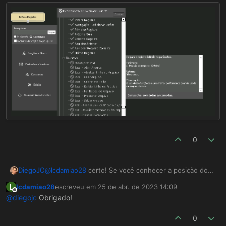
0
@
lcdamiao28
certo! Se você conhecer a posição do
DiegoJC
registro, você pode usar a função "Ir para o Registro".
L
lcdamiao28
escreveu em
25 de abr. de 2023 14:09
última edição por
Offline
@
diegojc
Obrigado!
0