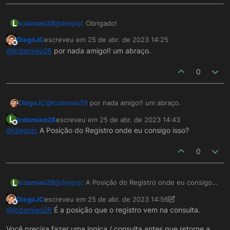
L
lcdamiao28
@
diegojc
Obrigado!
DiegoJC
escreveu em
25 de abr. de 2023 14:25
última edição por
Offline
@
lcdamiao28
por nada amigo!! um abraço.
0
DiegoJC
@
lcdamiao28
por nada amigo!! um abraço.
L
lcdamiao28
escreveu em
25 de abr. de 2023 14:43
última edição por
Offline
@
diegojc
A Posição do Registro onde eu consigo isso?
0
L
lcdamiao28
@
diegojc
A Posição do Registro onde eu consigo
isso?
DiegoJC
escreveu em
25 de abr. de 2023 14:56
última edição por DiegoJC
Offline
@
lcdamiao28
É a posição que o registro vem na consulta.
Você precisa fazer uma logica / consulta antes que retorne a