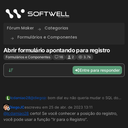
Skip to content
Fórum Maker
Categorias
Formulários e Componentes
Abrir formulário apontando para registro
Formulários e Componentes
16
2
3.7k
Entre para responder
L
lcdamiao28
@
diegojc
bom dia! eu não queria mudar o SQL do
formulário. Gostaria que ele atualizasse e
DiegoJC
escreveu em
25 de abr. de 2023 13:11
apontasse para um determinado registro, pois o
última edição por
Offline
@
lcdamiao28
certo! Se você conhecer a posição do registro,
registro não é necessariamente o primeiro
você pode usar a função "Ir para o Registro".
ordenado.