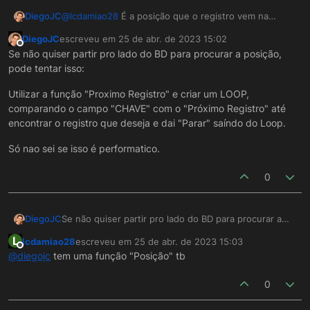
analoga.
Um abraço.
@
lcdamiao28
É a posição que o registro vem na
DiegoJC
consulta.
DiegoJC
escreveu em
25 de abr. de 2023 15:02
Você precisa fazer uma logica / consulta antes que
última edição por
Offline
Se não quiser partir pro lado do BD para procurar a posição,
retorne a posição, nao sei qual banco esta utilizando,
pode tentar isso:
mas alguns tem funções que retornam o numero da
https://www.postgresqltutorial.com/postgresql-
linha da consulta, no postgres pode usar a função
window-function/postgresql-row_number/
Utilizar a função "Proximo Registro" e criar um LOOP,
ROW_NUMBER() na consulta e pegar essa posição.
Agora se for outro banco procure uma função
comparando o campo "CHAVE" com o "Próximo Registro" até
analoga.
encontrar o registro que deseja e dai "Parar" saíndo do Loop.
Um abraço.
Só nao sei se isso é performatico.
0
Se não quiser partir pro lado do BD para procurar a
DiegoJC
posição, pode tentar isso:
L
lcdamiao28
escreveu em
25 de abr. de 2023 15:03
Utilizar a função "Proximo Registro" e criar um LOOP,
última edição por
Offline
@
diegojc
tem uma função "Posição" tb
comparando o campo "CHAVE" com o "Próximo
Registro" até encontrar o registro que deseja e dai
Só nao sei se isso é performatico.
0
"Parar" saíndo do Loop.