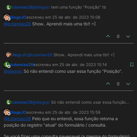
L
lcdamiao28
@
diegojc
tem uma função "Posição" tb
DiegoJC
escreveu em
25 de abr. de 2023 15:08
última edição por
Offline
@
lcdamiao28
Show.. Aprendi mais uma tb!! =]
0
DiegoJC
@
lcdamiao28
Show.. Aprendi mais uma tb!! =]
L
lcdamiao28
escreveu em
25 de abr. de 2023 15:14
última edição por
Offline
@
diegojc
Só não entendi como usar essa função "Posição".
0
L
lcdamiao28
@
diegojc
Só não entendi como usar essa função
"Posição".
DiegoJC
escreveu em
25 de abr. de 2023 15:59
última edição por
Offline
@
lcdamiao28
Pelo que eu entendi, essa função retorna a
posição do registro "atual" do formulário / consulta.
Se você fizer uma consulta navegavel (a mesma do formulário),