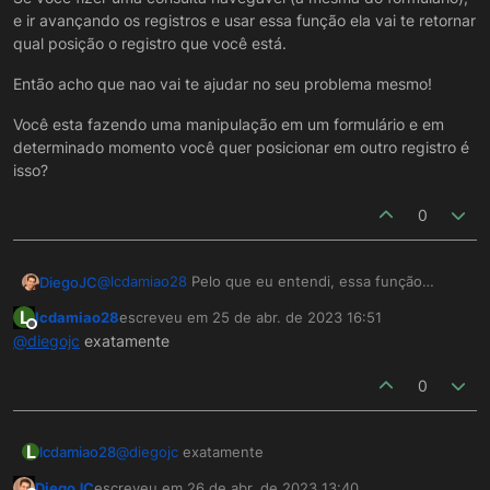
e ir avançando os registros e usar essa função ela vai te retornar
qual posição o registro que você está.
Então acho que nao vai te ajudar no seu problema mesmo!
Você esta fazendo uma manipulação em um formulário e em
determinado momento você quer posicionar em outro registro é
isso?
0
@
lcdamiao28
Pelo que eu entendi, essa função
DiegoJC
retorna a posição do registro "atual" do formulário /
L
lcdamiao28
escreveu em
25 de abr. de 2023 16:51
consulta.
Se você fizer uma consulta navegavel (a mesma do
última edição por
Offline
@
diegojc
exatamente
formulário), e ir avançando os registros e usar essa
função ela vai te retornar qual posição o registro que
Então acho que nao vai te ajudar no seu problema
0
você está.
mesmo!
Você esta fazendo uma manipulação em um
formulário e em determinado momento você quer
posicionar em outro registro é isso?
L
lcdamiao28
@
diegojc
exatamente
DiegoJC
escreveu em
26 de abr. de 2023 13:40