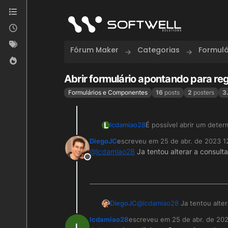
Skip to content
Fórum Maker
Categorias
Formul
Abrir formulário apontando para reg
Formulários e Componentes
16
posts
2
posters
3
L
lcdamiao28
É possível abrir um dete
filtrado?
DiegoJC
escreveu em
25 de abr. de 2023 1
última edição por
@
lcdamiao28
Ja tentou alterar a consult
Offline
DiegoJC
@
lcdamiao28
Ja tentou alter
deseja?
lcdamiao28
escreveu em
25 de abr. de 20
última edição por
L