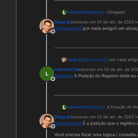
L
lcdamiao28
@
diegojc
Obrigado!
DiegoJC
escreveu em
25 de abr. de 2023 1
última edição por
@
lcdamiao28
por nada amigo!! um abraç
Offline
DiegoJC
@
lcdamiao28
por nada amigo
lcdamiao28
escreveu em
25 de abr. de 20
última edição por
L
@
diegojc
A Posição do Registro onde eu 
Offline
L
lcdamiao28
@
diegojc
A Posição do Re
DiegoJC
escreveu em
25 de abr. de 2023 1
última edição por DiegoJC
@
lcdamiao28
É a posição que o registro 
Offline
Você precisa fazer uma logica / consulta 