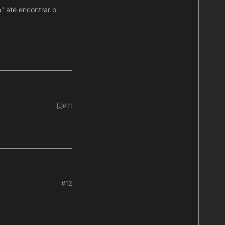
" até encontrar o
#11
Registro" até
#12