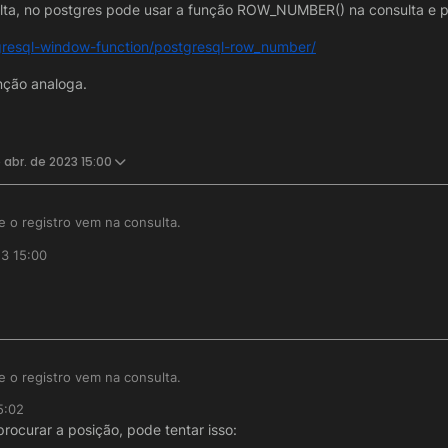
ulta, no postgres pode usar a função ROW_NUMBER() na consulta e p
tgresql-window-function/postgresql-row_number/
nção analoga.
 abr. de 2023 15:00
 o registro vem na consulta.
23 15:00
a / consulta antes que retorne a posição, nao sei qual banco esta utili
ero da linha da consulta, no postgres pode usar a função ROW_NUMBE
rial.com/postgresql-window-function/postgresql-row_number/
ocure uma função analoga.
 o registro vem na consulta.
5:02
a / consulta antes que retorne a posição, nao sei qual banco esta utili
procurar a posição, pode tentar isso:
ero da linha da consulta, no postgres pode usar a função ROW_NUMBE