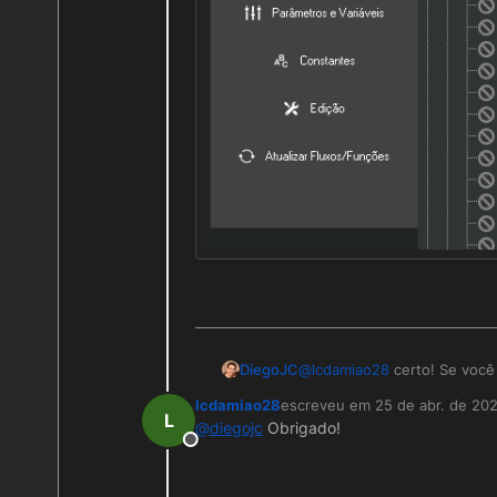
@
lcdamiao28
certo! Se você 
DiegoJC
lcdamiao28
escreveu em
25 de abr. de 20
última edição por
L
@
diegojc
Obrigado!
Offline