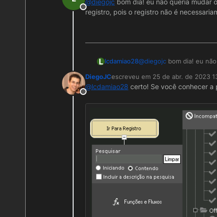
@
diegojc
bom dia! eu não queria mudar o
Offline
registro, pois o registro não é necessari
L
lcdamiao28
@
diegojc
bom dia! eu não 
determinado registro, poi
DiegoJC
escreveu em
25 de abr. de 2023 1
última edição por
@
lcdamiao28
certo! Se você conhecer a p
Offline