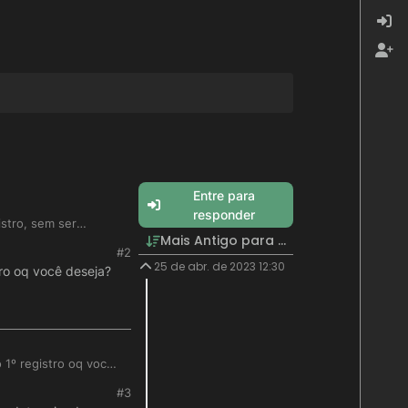
Entre para
responder
stro, sem ser
Mais Antigo para Mais Recente
#2
25 de abr. de 2023 12:30
tro oq você deseja?
 1º registro oq você
#3