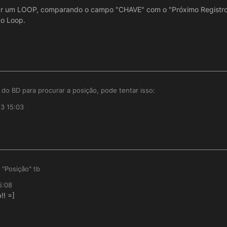
rial.com/postgresql-window-function/postgresql-row_number/
criar um LOOP, comparando o campo "CHAVE" com o "Próximo Registro
do Loop.
ocure uma função analoga.
o do BD para procurar a posição, pode tentar isso:
23 15:03
Registro" e criar um LOOP, comparando o campo "CHAVE" com o "Próximo 
eja e dai "Parar" saíndo do Loop.
atico.
"Posição" tb
5:08
!! =]