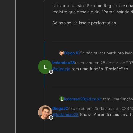
Offline
pegar essa posição.
https://www.postgresqltuto
Utilizar a função "Proximo Registro" e 
registro que deseja e dai "Parar" saíndo 
Agora se for outro banco pr
Só nao sei se isso é performatico.
Um abraço.
Se não quiser partir pro lad
DiegoJC
lcdamiao28
escreveu em
25 de abr. de 20
Utilizar a função "Proximo 
última edição por
L
@
diegojc
tem uma função "Posição" tb
encontrar o registro que des
Offline
Só nao sei se isso é perform
L
lcdamiao28
@
diegojc
tem uma função 
DiegoJC
escreveu em
25 de abr. de 2023 1
última edição por
@
lcdamiao28
Show.. Aprendi mais uma tb
Offline