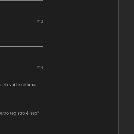
#13
#14
ela vai te retornar
ro registro é isso?