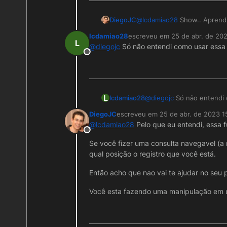
DiegoJC
@
lcdamiao28
Show.. Aprendi
lcdamiao28
escreveu em
25 de abr. de 202
última edição por
L
@
diegojc
Só não entendi como usar essa 
Offline
L
lcdamiao28
@
diegojc
Só não entendi 
DiegoJC
escreveu em
25 de abr. de 2023 1
última edição por
@
lcdamiao28
Pelo que eu entendi, essa fu
Offline
Se você fizer uma consulta navegavel (a m
qual posição o registro que você está.
Então acho que nao vai te ajudar no seu
Você esta fazendo uma manipulação em u