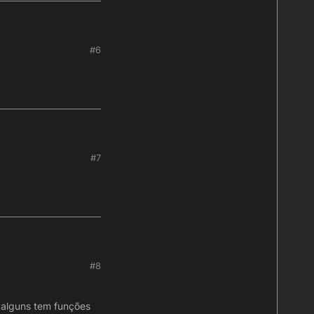
#6
#7
#8
s alguns tem funções