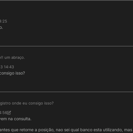
4:25
o.
!! um abraço.
23 14:43
consigo isso?
gistro onde eu consigo isso?
4:56
vem na consulta.
antes que retorne a posição, nao sei qual banco esta utilizando, ma