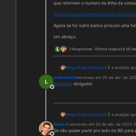
que retornam o numero da linha da cons
https://www.postgresqltutorial.com/pos
Agora se for outro banco procure uma fu
Um abraço.
L
2 Respostas
Última resposta
25 de
@
lcdamiao28
É a posição que
DiegoJC
lcdamiao28
escreveu em
25 de abr. de 20
Você precisa fazer uma logic
última edição por
L
@
diegojc
obrigado!
funções que retornam o num
Offline
pegar essa posição.
https://www.postgresqltuto
Agora se for outro banco pr
Um abraço.
@
lcdamiao28
É a posição que
DiegoJC
DiegoJC
escreveu em
25 de abr. de 2023 1
Você precisa fazer uma logic
última edição por
Se não quiser partir pro lado do BD para 
funções que retornam o num