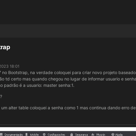
trap
2023 18:01
 no Bootstrap, na verdade coloquei para criar novo projeto baseado
ão td certo mas quando chegou no lugar de informar usuario e senha
o padrão é a usuario: master senha:1.
?
 um alter table coloquei a senha como 1 mas continua dando erro de