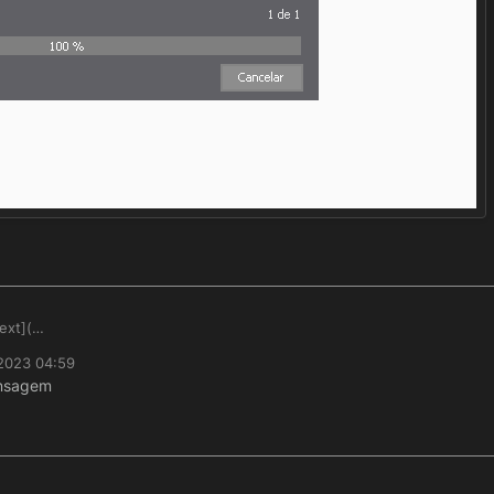
text](
 2023 04:59
ensagem