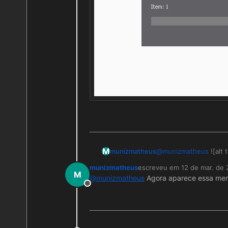
M
munizmatheus
@
munizmatheus
![alt 
munizmatheus
escreveu em
12 de mar. de
última edição por
M
@
munizmatheus
Agora aparece essa m
Offline