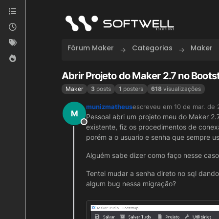
Skip to content
Fórum Maker
Categorias
Maker
Abrir Projeto do Maker 2.7 no Boots
Maker
3
posts
1
posters
618
visualizações
munizmatheus
escreveu em
10 de mar. de 
última edição por
M
Pessoal abri um projeto meu do Maker 2.7
Offline
existente, fiz os procedimentos de conex
porém a o usuario e senha que sempre us
Alguém sabe dizer como faço nesse caso
Tentei mudar a senha direto no sql dando
algum bug nessa migração?